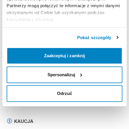
-
pagaj
Partnerzy mogą połączyć te informacje z innymi danymi
-
pompkę
otrzymanymi od Ciebie lub uzyskanymi podczas
-
leash
korzystania z ich usług.
-
stateczniki
(3
szt.)
-
zestaw
naprawczy
Pokaż szczegóły
Strona produktu w sklepie
Zaakceptuj i zamknij
Zasady wypożyczenia
Spersonalizuj
REGULAMIN
Odrzuć
Regulamin wypożyczalni
KAUCJA