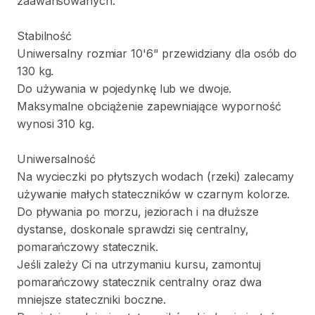
zaawansowanych.
Stabilność
Uniwersalny
rozmiar
10'6"
przewidziany
dla
osób
do
130
kg.
Do
używania
w
pojedynkę
lub
we
dwoje.
Maksymalne
obciążenie
zapewniające
wyporność
wynosi
310
kg.
Uniwersalność
Na
wycieczki
po
płytszych
wodach
(rzeki)
zalecamy
używanie
małych
stateczników
w
czarnym
kolorze.
Do
pływania
po
morzu
​,​
jeziorach
i
na
dłuższe
dystanse
​,​
doskonale
sprawdzi
się
centralny
​,​
pomarańczowy
statecznik.
Jeśli
zależy
Ci
na
utrzymaniu
kursu
​,​
zamontuj
pomarańczowy
statecznik
centralny
oraz
dwa
mniejsze
stateczniki
boczne.