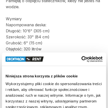
Pamiętaj
o
odpięciu
stateczników
​,​
kiedy
nie
jesteś
na
wodzie.
Wymiary
Napompowana
deska:
Długość:
10'6"
(305
cm)
Szerokość:
33"
(84
cm)
Grubość:
6"
(15
cm)
Objętość:
320
litrów
Waga:
12
kg
Torba
zawierająca
złożony
SUP:
Wysokość:
95
cm
Niniejsza strona korzysta z plików cookie
Szerokość:
38
cm
Wykorzystujemy pliki cookie do spersonalizowania treści
Grubość:
27
cm
i reklam, aby oferować funkcje społecznościowe i
analizować ruch w naszej witrynie. Informacje o tym, jak
Zestaw
zawiera:
korzystasz z naszej witryny, udostępniamy partnerom
-
deskę
SUP
społecznościowym, reklamowym i analitycznym.