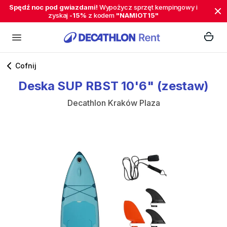
Spędź noc pod gwiazdami!
Wypożycz sprzęt kempingowy i
zyskaj
-15%
z kodem
"NAMIOT15"
Cofnij
Deska
SUP
RBST
10'6"
(zestaw)
Decathlon Kraków Plaza