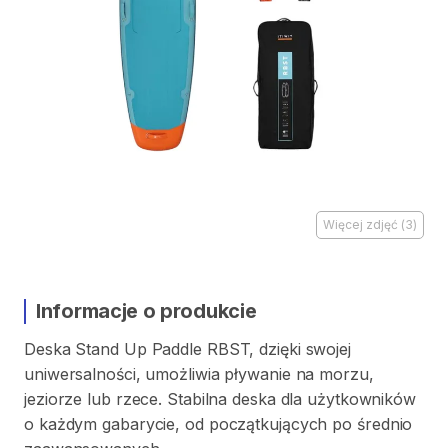
Więcej zdjęć
(
3
)
Informacje o produkcie
Deska
Stand
Up
Paddle
RBST
​,​
dzięki
swojej
uniwersalności
​,​
umożliwia
pływanie
na
morzu
​,​
jeziorze
lub
rzece.
Stabilna
deska
dla
użytkowników
o
każdym
gabarycie
​,​
od
początkujących
po
średnio