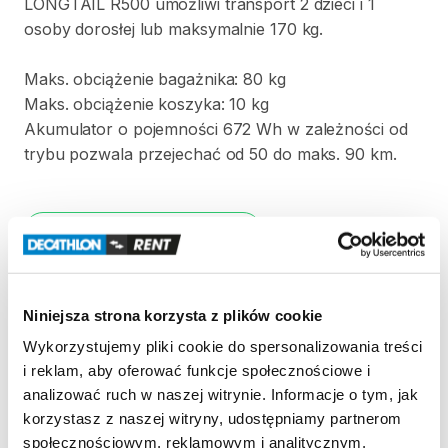
LONGTAIL
R500
umożliwi
transport
2
dzieci
i
1
osoby
dorosłej
lub
maksymalnie
170
kg.
Maks.
obciążenie
bagażnika:
80
kg
Maks.
obciążenie
koszyka:
10
kg
Akumulator
o
pojemności
672
Wh
w
zależności
od
trybu
pozwala
przejechać
od
50
do
maks.
90
km.
Strona produktu w sklepie
Zasady wypożyczenia
Niniejsza strona korzysta z plików cookie
Wykorzystujemy pliki cookie do spersonalizowania treści
REGULAMIN
i reklam, aby oferować funkcje społecznościowe i
analizować ruch w naszej witrynie. Informacje o tym, jak
Regulamin wypożyczalni
korzystasz z naszej witryny, udostępniamy partnerom
społecznościowym, reklamowym i analitycznym.