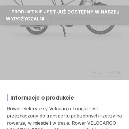
PRODUKT NIE JEST JUŻ DOSTĘPNY W NASZEJ
WYPOŻYCZALNI
Więcej zdjęć
(
3
)
Informacje o produkcie
Rower
elektryczny
Velocargo
Longtail
jest
przeznaczony
do
transportu
potrzebnych
rzeczy
na
rowerze
​,​
w
mieście
i
w
trasie.
Rower
VELOCARGO