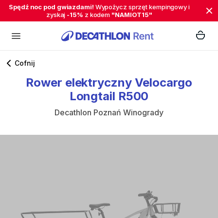
Spędź noc pod gwiazdami!
Wypożycz sprzęt kempingowy i
zyskaj
-15%
z kodem
"NAMIOT15"
Cofnij
Rower
elektryczny
Velocargo
Longtail
R500
Decathlon Poznań Winogrady