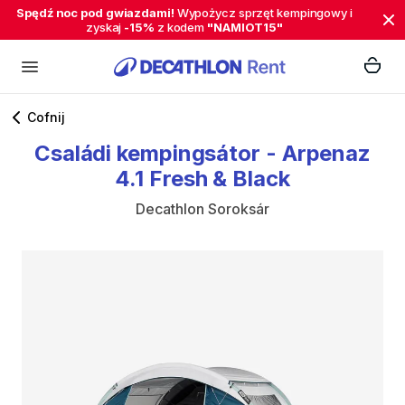
Spędź noc pod gwiazdami!
Wypożycz sprzęt kempingowy i
zyskaj
-15%
z kodem
"NAMIOT15"
Cofnij
Családi
kempingsátor
-
Arpenaz
4.1
Fresh
&
Black
Decathlon Soroksár