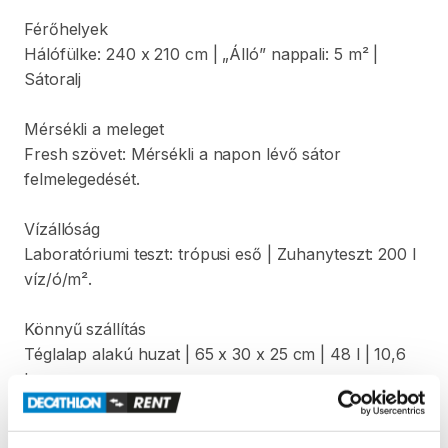
Férőhelyek
Hálófülke:
240
x
210
cm
|
„Álló”
nappali:
5
m²
|
Sátoralj
Mérsékli
a
meleget
Fresh
szövet:
Mérsékli
a
napon
lévő
sátor
felmelegedését.
Vízállóság
Laboratóriumi
teszt:
trópusi
eső
|
Zuhanyteszt:
200
l
víz
​/​
ó
​/​
m².
Könnyű
szállítás
Téglalap
alakú
huzat
|
65
x
30
x
25
cm
|
48
l
|
10
​,​
6
kg
Könnyű
össze-
és
szétszerelés