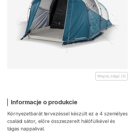
Więcej zdjęć
(
3
)
Informacje o produkcie
Környezetbarát
tervezéssel
készült
ez
a
4
személyes
családi
sátor
​,​
előre
összeszerelt
hálófülkével
és
tágas
nappalival.