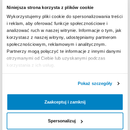
A
rudazaton
lévő
színes
jelzéseknek
köszönhetően
Niniejsza strona korzysta z plików cookie
könnyű
felállítani.
Wykorzystujemy pliki cookie do spersonalizowania treści
Árnyékot
biztosít
i reklam, aby oferować funkcje społecznościowe i
analizować ruch w naszej witrynie. Informacje o tym, jak
Szabadalmaztatott
anyagának
köszönhetően
kizárja
korzystasz z naszej witryny, udostępniamy partnerom
a
napfényt
społecznościowym, reklamowym i analitycznym.
Partnerzy mogą połączyć te informacje z innymi danymi
Szélálló
otrzymanymi od Ciebie lub uzyskanymi podczas
50
km
​/​
h
erős
szélnek
ellenáll
(6.
szintű
erősség)
korzystania z ich usług.
|Teszt:
forgótálcán
légfúvóval
Pokaż szczegóły
Strona produktu w sklepie
Zaakceptuj i zamknij
Zasady wypożyczenia
Spersonalizuj
REGULAMIN