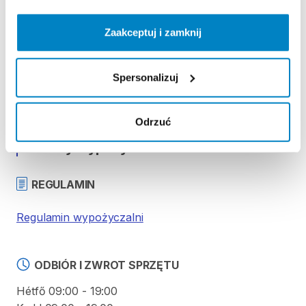
Súly
29
kg
Zaakceptuj i zamknij
Spersonalizuj
Strona produktu w sklepie
Odrzuć
Zasady wypożyczenia
REGULAMIN
Regulamin wypożyczalni
ODBIÓR I ZWROT SPRZĘTU
Hétfő 09:00 - 19:00