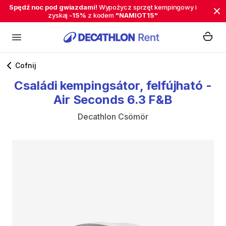
Spędź noc pod gwiazdami!
Wypożycz sprzęt kempingowy i
zyskaj
-15%
z kodem
"NAMIOT15"
Cofnij
Családi
kempingsátor
​,​
felfújható
-
Air
Seconds
6.3
F&B
Decathlon Csömör