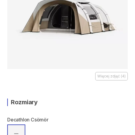
Więcej zdjęć
(
4
)
Rozmiary
Decathlon Csömör
—