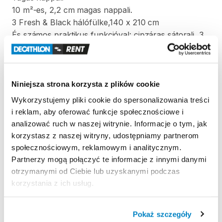
10
m²-es
​,​
2
​,​
2
cm
magas
nappali.
3
Fresh
&
Black
hálófülke
​,​
140
x
210
cm
És
számos
praktikus
funkcióval:
cipzáras
sátoralj
​,​
3
nagy
ablak
(mesh
és
PVC)
​,​
számos
tárolóhely
Milyen
széles
a
fekvőhely
a
sátorban?
A
hálófülkékben
maximum
két
darab
70
cm
vagy
Niniejsza strona korzysta z plików cookie
egy
darab
140
cm
széles
matrac
fér
el.
Wykorzystujemy pliki cookie do spersonalizowania treści
i reklam, aby oferować funkcje społecznościowe i
A
sátor
felállítása
és
lebontása
analizować ruch w naszej witrynie. Informacje o tym, jak
Egyben
felfújódó
szerkezet
​,​
előre
összeszerelt
korzystasz z naszej witryny, udostępniamy partnerom
hálófülkék
és
ponyva.
społecznościowym, reklamowym i analitycznym.
A
Quechua
Ultim
Comfort
(termékkód:
8601387)
Partnerzy mogą połączyć te informacje z innymi danymi
beépített
nyomásmérővel
ellátott
pumpával
(nem
otrzymanymi od Ciebie lub uzyskanymi podczas
tartozék)
fújd
fel
7
PSI
nyomásig.
korzystania z ich usług.
Egy
személy
is
fel
tudja
állítani
​,​
de
a
könnyebbség
érdekében
inkább
két
személy
állítsa
fel.
Pokaż szczegóły