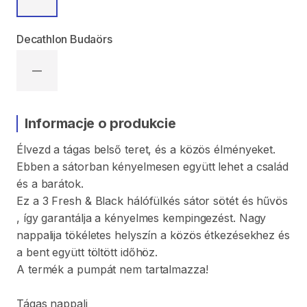
Decathlon Budaörs
—
Informacje o produkcie
Élvezd
a
tágas
belső
teret
​,​
és
a
közös
élményeket.
Ebben
a
sátorban
kényelmesen
együtt
lehet
a
család
és
a
barátok.
Ez
a
3
Fresh
&
Black
hálófülkés
sátor
sötét
és
hűvös
,​
így
garantálja
a
kényelmes
kempingezést.
Nagy
nappalija
tökéletes
helyszín
a
közös
étkezésekhez
és
a
bent
együtt
töltött
időhöz.
A
termék
a
pumpát
nem
tartalmazza!
Tágas
nappali