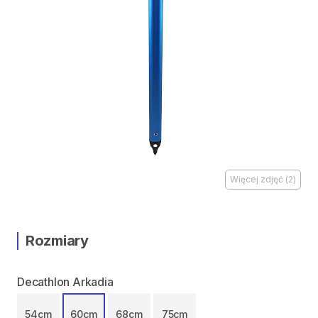
Więcej zdjęć
(
2
)
Rozmiary
Decathlon Arkadia
54cm
60cm
68cm
75cm