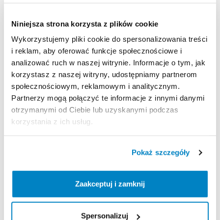
Niniejsza strona korzysta z plików cookie
Informacje o produkcie
Wykorzystujemy pliki cookie do spersonalizowania treści
Lekki
i
funkcjonalny
czekan
na
wycieczki
górskie
i
na
i reklam, aby oferować funkcje społecznościowe i
lodowce.
analizować ruch w naszej witrynie. Informacje o tym, jak
Stalowy
dziób
bardzo
dobrze
trzyma
w
twardym
korzystasz z naszej witryny, udostępniamy partnerom
śniegu
i
lodzie.
społecznościowym, reklamowym i analitycznym.
Partnerzy mogą połączyć te informacje z innymi danymi
60
cm
waga
425
g
otrzymanymi od Ciebie lub uzyskanymi podczas
korzystania z ich usług.
Produkt
z
certyfikatem
CE
zgodnie
z
normą
EN
13089:2011
+
A1:2015;
UIAA
152:2018
typ
1.
Pokaż szczegóły
Strona produktu w sklepie
Zaakceptuj i zamknij
Zasady wypożyczenia
Spersonalizuj