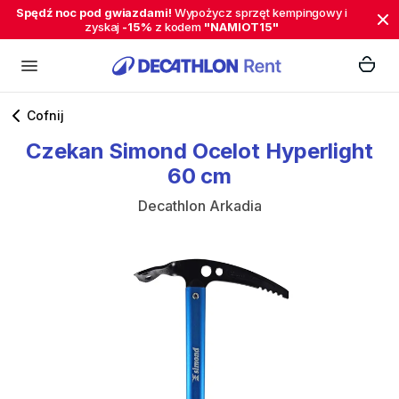
Spędź noc pod gwiazdami!
Wypożycz sprzęt kempingowy i
zyskaj
-15%
z kodem
"NAMIOT15"
Cofnij
Czekan
Simond
Ocelot
Hyperlight
60
cm
Decathlon Arkadia