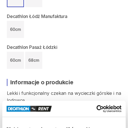
Decathlon Łódź Manufaktura
60cm
Decathlon Pasaż Łódzki
60cm
68cm
Informacje o produkcie
Lekki
i
funkcjonalny
czekan
na
wycieczki
górskie
i
na
lodowce.
Stalowy
dziób
bardzo
dobrze
trzyma
w
twardym
śniegu
i
lodzie.