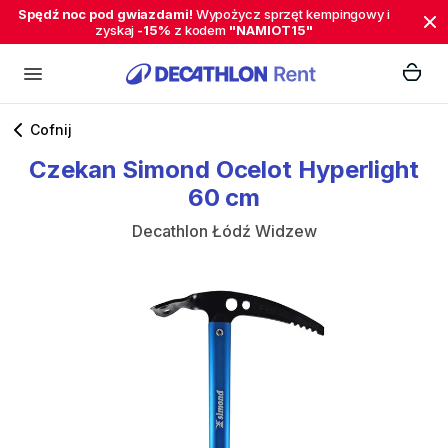
Spędź noc pod gwiazdami!
Wypożycz sprzęt kempingowy i
zyskaj
-15%
z kodem
"NAMIOT15"
Cofnij
Czekan
Simond
Ocelot
Hyperlight
60
cm
Decathlon Łódź Widzew