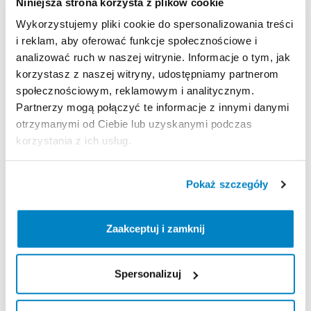
60
cm
waga
425
g
Niniejsza strona korzysta z plików cookie
Wykorzystujemy pliki cookie do spersonalizowania treści
Produkt
z
certyfikatem
CE
zgodnie
z
normą
EN
i reklam, aby oferować funkcje społecznościowe i
13089:2011
+
A1:2015;
UIAA
152:2018
typ
1.
analizować ruch w naszej witrynie. Informacje o tym, jak
korzystasz z naszej witryny, udostępniamy partnerom
Strona produktu w sklepie
społecznościowym, reklamowym i analitycznym.
Partnerzy mogą połączyć te informacje z innymi danymi
otrzymanymi od Ciebie lub uzyskanymi podczas
Zasady wypożyczenia
korzystania z ich usług.
REGULAMIN
Pokaż szczegóły
Regulamin wypożyczalni
Zaakceptuj i zamknij
KAUCJA
Spersonalizuj
Nie pobieramy kaucji za wypożyczenie tego
produktu