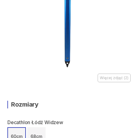
Więcej zdjęć
(
2
)
Rozmiary
Decathlon Łódź Widzew
60cm
68cm