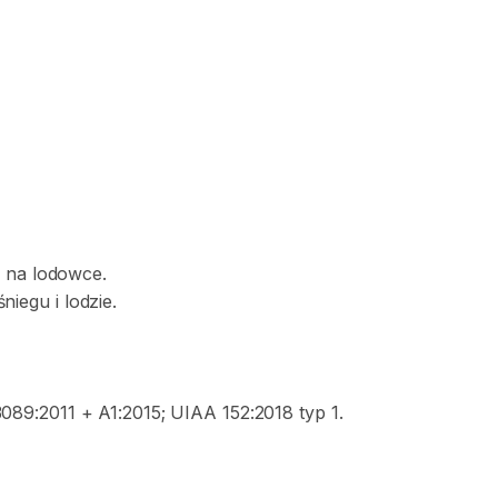
i
na
lodowce.
śniegu
i
lodzie.
3089:2011
+
A1:2015;
UIAA
152:2018
typ
1.