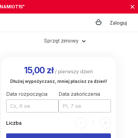
"NAMIOT15"
Zaloguj
Sprzęt zimowy
15,00 zł
/
pierwszy dzień
Dłużej wypożyczasz, mniej płacisz za dzień!
Data rozpoczęcia
Data zakończenia
Cz, 6 sie
Pt, 7 sie
-
+
Liczba
1