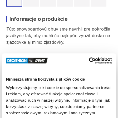
Informacje o produkcie
Túto
snowboardovú
obuv
sme
navrhli
pre
pokročilé
jazdkyne
tak
​,​
aby
mohli
čo
najlepšie
využiť
dosku
na
zjazdovke
aj
mimo
zjazdovky.
Habu®FitSystem
(výrobca
Boa®
technology)
pre
silné
utiahnutie
​,​
mikronastavenie
a
veľmi
dobré
spevnenie
chodidla.
Suchý
zips
umožňuje
dokonalé
spevnenie
píšťaly.
Tepelne
tvarovateľná
vnútor.
Niniejsza strona korzysta z plików cookie
topánka.
Wykorzystujemy pliki cookie do spersonalizowania treści
i reklam, aby oferować funkcje społecznościowe i
analizować ruch w naszej witrynie. Informacje o tym, jak
Strona produktu w sklepie
korzystasz z naszej witryny, udostępniamy partnerom
społecznościowym, reklamowym i analitycznym.