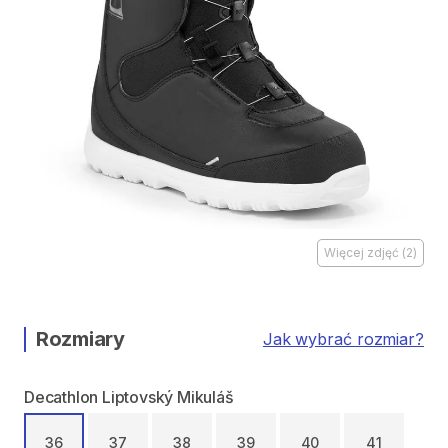
Więcej zdjęć
(
2
)
Rozmiary
Jak wybrać rozmiar?
Decathlon Liptovský Mikuláš
36
37
38
39
40
41