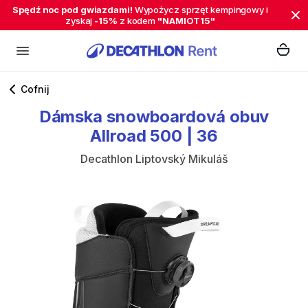
Spędź noc pod gwiazdami!
Wypożycz sprzęt kempingowy i
zyskaj
-15%
z kodem
"NAMIOT15"
Cofnij
Dámska
snowboardová
obuv
Allroad
500
|
36
Decathlon Liptovský Mikuláš