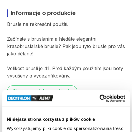
Informacje o produkcie
Brusle
na
rekreační
použití.
Začínáte
s
bruslením
a
hledáte
elegantní
krasobruslařské
brusle?
Pak
jsou
tyto
brusle
pro
vás
jako
dělané!
Velikost
bruslí
je
41.
Před
každým
použitím
jsou
boty
vysušeny
a
vydezinfikovány.
Strona produktu w sklepie
Zasady wypożyczenia
Niniejsza strona korzysta z plików cookie
REGULAMIN
Wykorzystujemy pliki cookie do spersonalizowania treści