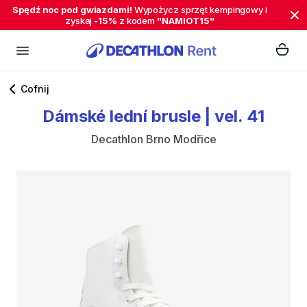
Spędź noc pod gwiazdami!
Wypożycz sprzęt kempingowy i
zyskaj
-15%
z kodem
"NAMIOT15"
Cofnij
Dámské
lední
brusle
|
vel.
41
Decathlon Brno Modřice