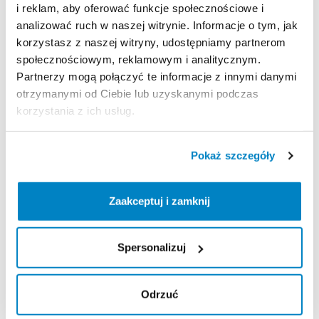
i reklam, aby oferować funkcje społecznościowe i
Regulamin wypożyczalni
analizować ruch w naszej witrynie. Informacje o tym, jak
korzystasz z naszej witryny, udostępniamy partnerom
społecznościowym, reklamowym i analitycznym.
KAUCJA
Partnerzy mogą połączyć te informacje z innymi danymi
otrzymanymi od Ciebie lub uzyskanymi podczas
Pro vypůjčení produktu není vyžadována vratná či
korzystania z ich usług.
jiná záloha. Za vypůjčení zaplatíte předem online
platební kartou. Sleva je automaticky vypočítána a
odečtena za každý den výpůjčky počínaje 4. dnem
Pokaż szczegóły
půjčení. Každý další den výpůjčky je cena snížena o
10 % z ceny předchozího dne. To znamená, že za 4.
Zaakceptuj i zamknij
den výpůjčky zaplatíte 90 % z denní sazby, 5. den 81
% a stejným způsobem až do minima 40 % z ceny
prvního dne půjčení.
Spersonalizuj
ODBIÓR I ZWROT SPRZĘTU
Odrzuć
pondělí 09:00 - 21:00