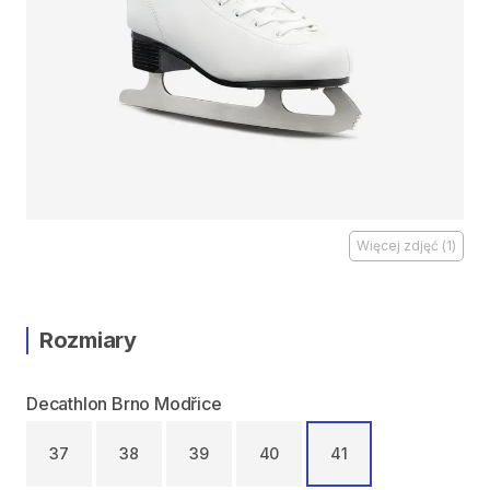
Więcej zdjęć
(
1
)
Rozmiary
Decathlon Brno Modřice
37
38
39
40
41