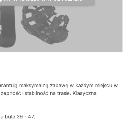
rantują
maksymalną
zabawę
w
każdym
miejscu
w
czepność
i
stabilność
na
trasie.
Klasyczna
ru
buta
39
-
47.