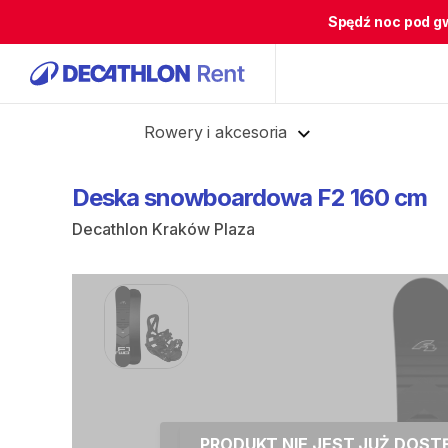
Spędź noc pod g
Cofnij
Rowery i akcesoria
Deska
snowboardowa
F2
160
cm
Decathlon Kraków Plaza
PRODUKT NIE JEST JUŻ DOS