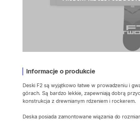
Informacje o produkcie
Deski
F2
są
wyjątkowo
łatwe
w
prowadzeniu
i
gwa
górach.
Są
bardzo
lekkie​​​
​,​
zapewniają
dobrą
przy
konstrukcja
z
drewnianym
rdzeniem
i
rockerem.
Deska
posiada
zamontowane
wiązania
do
rozmia