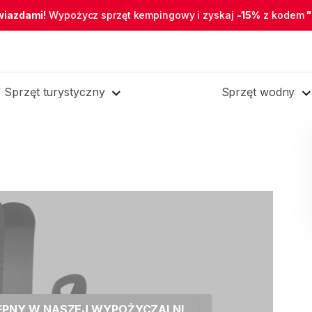
wiazdami!
Wypożycz sprzęt kempingowy i zyskaj
-15%
z kodem
Sprzęt turystyczny
Sprzęt wodny
TĘPNY W NASZEJ WYPOŻYCZALNI