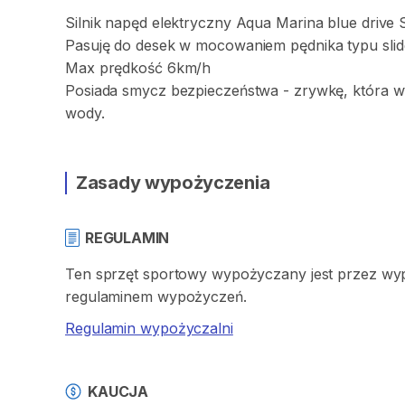
Silnik
napęd
elektryczny
Aqua
Marina
blue
drive
Pasuję
do
desek
w
mocowaniem
pędnika
typu
sli
Max
prędkość
6km
​/​
h
Posiada
smycz
bezpieczeństwa
-
zrywkę
​,​
która
w
wody.
Zasady wypożyczenia
REGULAMIN
Ten sprzęt sportowy wypożyczany jest przez wypo
regulaminem wypożyczeń.
Regulamin wypożyczalni
KAUCJA