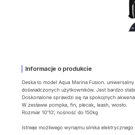
Informacje o produkcie
Deska
to
model
Aqua
Marina
Fusion.
uniwersalny
doświadczonych
użytkowników.
Jest
bardzo
stab
Doskonalone
sprawdzi
się
na
spokojnych
akwena
W
zestawie
pompka
​,​
fin
​,​
plecak
​,​
leash
​,​
wiosło.
Rozmiar
10’10’
​,​
nośność
do
150kg
Istnieje
możliwego
wynajmu
silnika
elektrycznego