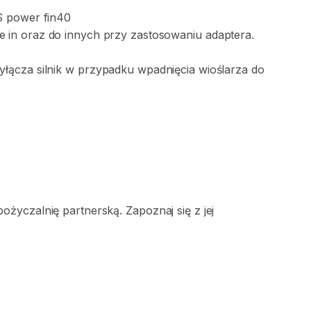
S
power
fin40
de
in
oraz
do
innych
przy
zastosowaniu
adaptera.
yłącza
silnik
w
przypadku
wpadnięcia
wioślarza
do
życzalnię partnerską. Zapoznaj się z jej