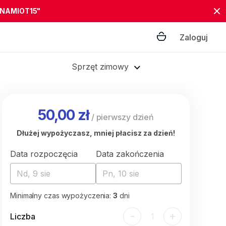
"NAMIOT15"
Zaloguj
Sprzęt zimowy
50,00 zł
/
pierwszy dzień
Dłużej wypożyczasz, mniej płacisz za dzień!
Data rozpoczęcia
Data zakończenia
Nd, 9 sie
Pn, 10 sie
Minimalny czas wypożyczenia:
3
dni
-
+
Liczba
1