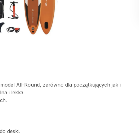
model
All-Round
​,​
zarówno
dla
początkujących
jak
i
ilna
i
lekka.
ch.
do
deski.