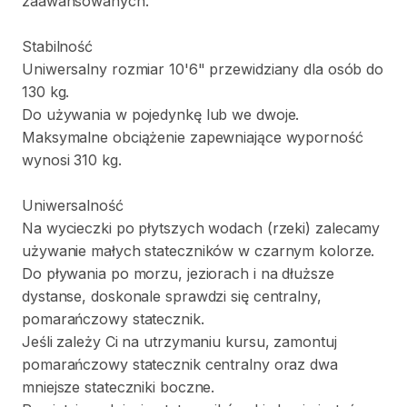
zaawansowanych.
Stabilność
Uniwersalny
rozmiar
10'6"
przewidziany
dla
osób
do
130
kg.
Do
używania
w
pojedynkę
lub
we
dwoje.
Maksymalne
obciążenie
zapewniające
wyporność
wynosi
310
kg.
Uniwersalność
Na
wycieczki
po
płytszych
wodach
(rzeki)
zalecamy
używanie
małych
stateczników
w
czarnym
kolorze.
Do
pływania
po
morzu
​,​
jeziorach
i
na
dłuższe
dystanse
​,​
doskonale
sprawdzi
się
centralny
​,​
pomarańczowy
statecznik.
Jeśli
zależy
Ci
na
utrzymaniu
kursu
​,​
zamontuj
pomarańczowy
statecznik
centralny
oraz
dwa
mniejsze
stateczniki
boczne.