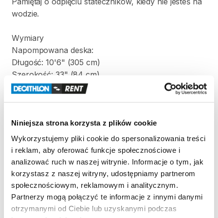
Pamiętaj
o
odpięciu
stateczników
​,​
kiedy
nie
jesteś
na
wodzie.
Wymiary
Napompowana
deska:
Długość:
10'6"
(305
cm)
Szerokość:
33"
(84
cm)
Grubość:
6"
(15
cm)
Objętość:
320
litrów
Waga:
12
kg
Niniejsza strona korzysta z plików cookie
Torba
zawierająca
złożony
SUP:
Wykorzystujemy pliki cookie do spersonalizowania treści
Wysokość:
95
cm
i reklam, aby oferować funkcje społecznościowe i
Szerokość:
38
cm
analizować ruch w naszej witrynie. Informacje o tym, jak
Grubość:
27
cm
korzystasz z naszej witryny, udostępniamy partnerom
społecznościowym, reklamowym i analitycznym.
Zestaw
zawiera:
Partnerzy mogą połączyć te informacje z innymi danymi
-
deskę
SUP
otrzymanymi od Ciebie lub uzyskanymi podczas