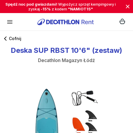
Spędź noc pod gwiazdami!
Wypożycz sprzęt kempingowy i
zyskaj
-15%
z kodem
"NAMIOT15"
Cofnij
Deska
SUP
RBST
10'6"
(zestaw)
Decathlon Magazyn Łódź