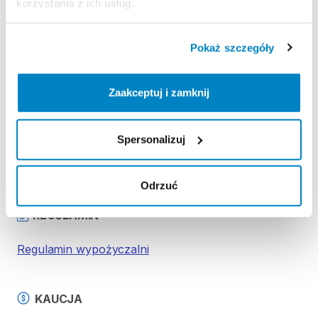
-
pagaj
korzystania z ich usług.
-
pompkę
-
leash
Pokaż szczegóły
-
stateczniki
(3
szt.)
-
zestaw
naprawczy
Zaakceptuj i zamknij
Strona produktu w sklepie
Spersonalizuj
Zasady wypożyczenia
Odrzuć
REGULAMIN
Regulamin wypożyczalni
KAUCJA