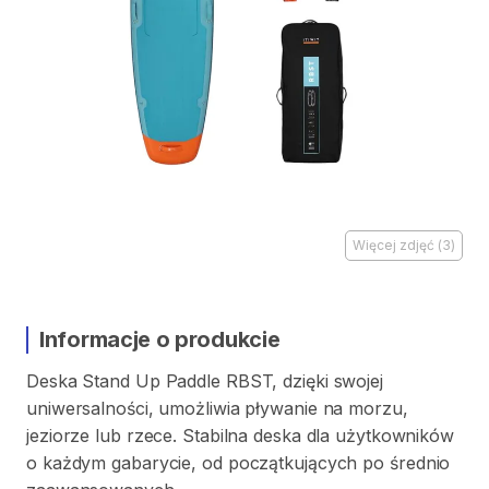
Więcej zdjęć
(
3
)
Informacje o produkcie
Deska
Stand
Up
Paddle
RBST
​,​
dzięki
swojej
uniwersalności
​,​
umożliwia
pływanie
na
morzu
​,​
jeziorze
lub
rzece.
Stabilna
deska
dla
użytkowników
o
każdym
gabarycie
​,​
od
początkujących
po
średnio