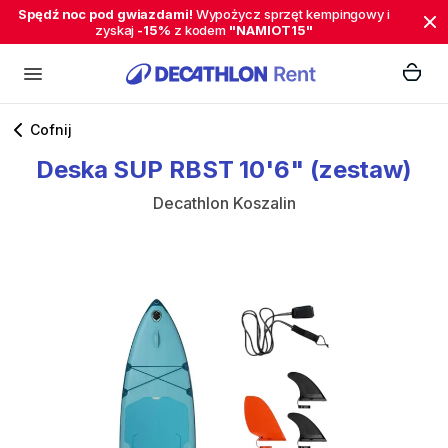
Spędź noc pod gwiazdami!
Wypożycz sprzęt kempingowy i
zyskaj
-15%
z kodem
"NAMIOT15"
Cofnij
Deska
SUP
RBST
10'6"
(zestaw)
Decathlon Koszalin