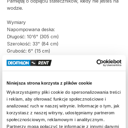
Pamiętaj
o
odpięciu
stateczników
​,​
kiedy
nie
jesteś
na
wodzie.
Wymiary
Napompowana
deska:
Długość:
10'6"
(305
cm)
Szerokość:
33"
(84
cm)
Grubość:
6"
(15
cm)
Objętość:
320
litrów
Waga:
12
kg
Torba
zawierająca
złożony
SUP:
Niniejsza strona korzysta z plików cookie
Wysokość:
95
cm
Wykorzystujemy pliki cookie do spersonalizowania treści
Szerokość:
38
cm
i reklam, aby oferować funkcje społecznościowe i
Grubość:
27
cm
analizować ruch w naszej witrynie. Informacje o tym, jak
korzystasz z naszej witryny, udostępniamy partnerom
Zestaw
zawiera:
społecznościowym, reklamowym i analitycznym.
-
deskę
SUP
Partnerzy mogą połączyć te informacje z innymi danymi