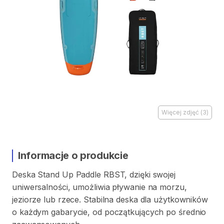
Więcej zdjęć
(
3
)
Informacje o produkcie
Deska
Stand
Up
Paddle
RBST
​,​
dzięki
swojej
uniwersalności
​,​
umożliwia
pływanie
na
morzu
​,​
jeziorze
lub
rzece.
Stabilna
deska
dla
użytkowników
o
każdym
gabarycie
​,​
od
początkujących
po
średnio