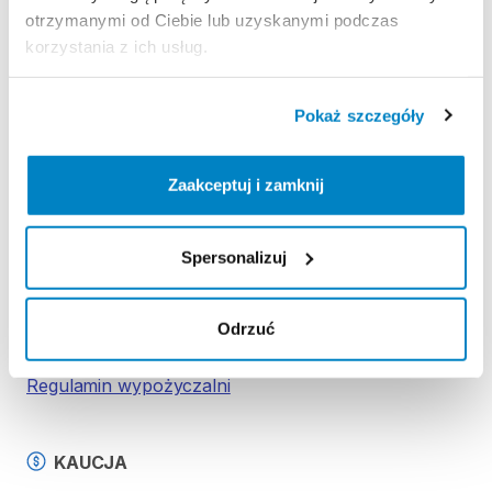
-
pagaj
otrzymanymi od Ciebie lub uzyskanymi podczas
-
pompkę
korzystania z ich usług.
-
leash
-
stateczniki
(3
szt.)
-
zestaw
naprawczy
Pokaż szczegóły
Zaakceptuj i zamknij
Strona produktu w sklepie
Spersonalizuj
Zasady wypożyczenia
Odrzuć
REGULAMIN
Regulamin wypożyczalni
KAUCJA