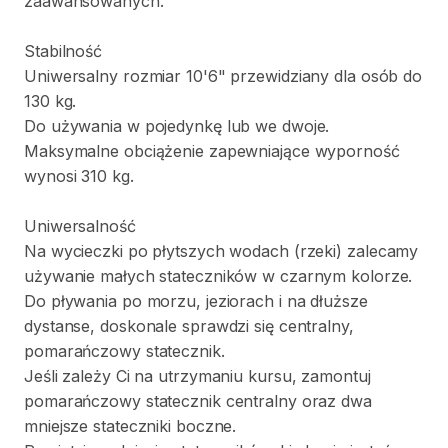
zaawansowanych.
Stabilność
Uniwersalny
rozmiar
10'6"
przewidziany
dla
osób
do
130
kg.
Do
używania
w
pojedynkę
lub
we
dwoje.
Maksymalne
obciążenie
zapewniające
wyporność
wynosi
310
kg.
Uniwersalność
Na
wycieczki
po
płytszych
wodach
(rzeki)
zalecamy
używanie
małych
stateczników
w
czarnym
kolorze.
Do
pływania
po
morzu
​,​
jeziorach
i
na
dłuższe
dystanse
​,​
doskonale
sprawdzi
się
centralny
​,​
pomarańczowy
statecznik.
Jeśli
zależy
Ci
na
utrzymaniu
kursu
​,​
zamontuj
pomarańczowy
statecznik
centralny
oraz
dwa
mniejsze
stateczniki
boczne.