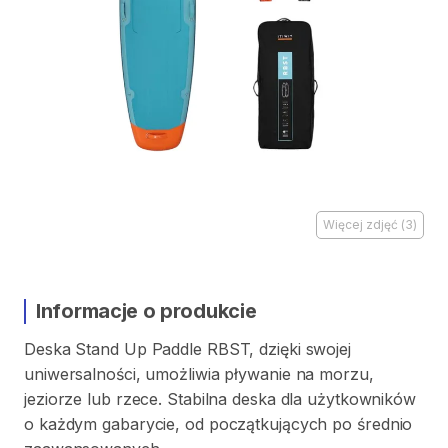
Więcej zdjęć
(
3
)
Informacje o produkcie
Deska
Stand
Up
Paddle
RBST
​,​
dzięki
swojej
uniwersalności
​,​
umożliwia
pływanie
na
morzu
​,​
jeziorze
lub
rzece.
Stabilna
deska
dla
użytkowników
o
każdym
gabarycie
​,​
od
początkujących
po
średnio