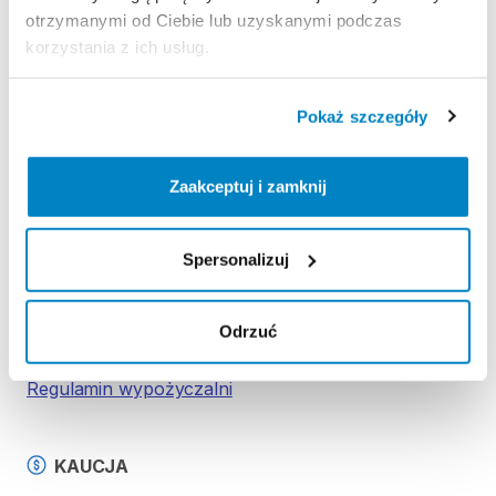
-
pagaj
otrzymanymi od Ciebie lub uzyskanymi podczas
-
pompkę
korzystania z ich usług.
-
leash
-
stateczniki
(3
szt.)
-
zestaw
naprawczy
Pokaż szczegóły
Zaakceptuj i zamknij
Strona produktu w sklepie
Spersonalizuj
Zasady wypożyczenia
Odrzuć
REGULAMIN
Regulamin wypożyczalni
KAUCJA