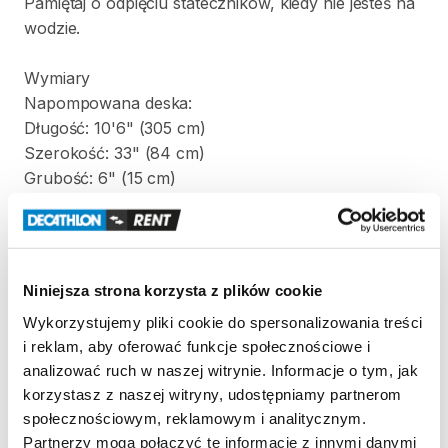
Pamiętaj
o
odpięciu
stateczników
​,​
kiedy
nie
jesteś
na
wodzie.
Wymiary
Napompowana
deska:
Długość:
10'6"
(305
cm)
Szerokość:
33"
(84
cm)
Grubość:
6"
(15
cm)
Objętość:
320
litrów
Waga:
12
kg
Torba
zawierająca
złożony
SUP:
Niniejsza strona korzysta z plików cookie
Wysokość:
95
cm
Wykorzystujemy pliki cookie do spersonalizowania treści
Szerokość:
38
cm
i reklam, aby oferować funkcje społecznościowe i
Grubość:
27
cm
analizować ruch w naszej witrynie. Informacje o tym, jak
korzystasz z naszej witryny, udostępniamy partnerom
Zestaw
zawiera:
społecznościowym, reklamowym i analitycznym.
-
deskę
SUP
Partnerzy mogą połączyć te informacje z innymi danymi