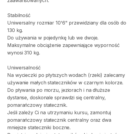
zaawansowanych.
Stabilność
Uniwersalny
rozmiar
10'6"
przewidziany
dla
osób
do
130
kg.
Do
używania
w
pojedynkę
lub
we
dwoje.
Maksymalne
obciążenie
zapewniające
wyporność
wynosi
310
kg.
Uniwersalność
Na
wycieczki
po
płytszych
wodach
(rzeki)
zalecamy
używanie
małych
stateczników
w
czarnym
kolorze.
Do
pływania
po
morzu
​,​
jeziorach
i
na
dłuższe
dystanse
​,​
doskonale
sprawdzi
się
centralny
​,​
pomarańczowy
statecznik.
Jeśli
zależy
Ci
na
utrzymaniu
kursu
​,​
zamontuj
pomarańczowy
statecznik
centralny
oraz
dwa
mniejsze
stateczniki
boczne.