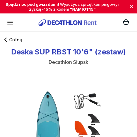
Spędź noc pod gwiazdami!
Wypożycz sprzęt kempingowy i
zyskaj
-15%
z kodem
"NAMIOT15"
Cofnij
Deska
SUP
RBST
10'6"
(zestaw)
Decathlon Słupsk