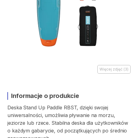
Więcej zdjęć
(
3
)
Informacje o produkcie
Deska
Stand
Up
Paddle
RBST
​,​
dzięki
swojej
uniwersalności
​,​
umożliwia
pływanie
na
morzu
​,​
jeziorze
lub
rzece.
Stabilna
deska
dla
użytkowników
o
każdym
gabarycie
​,​
od
początkujących
po
średnio