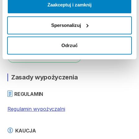
-
pagaj
Zaakceptuj i zamknij
-
pompkę
-
leash
-
stateczniki
(3
szt.)
Spersonalizuj
-
zestaw
naprawczy
Odrzuć
Strona produktu w sklepie
Zasady wypożyczenia
REGULAMIN
Regulamin wypożyczalni
KAUCJA