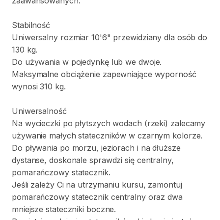
zaawansowanych.
Stabilność
Uniwersalny
rozmiar
10'6"
przewidziany
dla
osób
do
130
kg.
Do
używania
w
pojedynkę
lub
we
dwoje.
Maksymalne
obciążenie
zapewniające
wyporność
wynosi
310
kg.
Uniwersalność
Na
wycieczki
po
płytszych
wodach
(rzeki)
zalecamy
używanie
małych
stateczników
w
czarnym
kolorze.
Do
pływania
po
morzu
​,​
jeziorach
i
na
dłuższe
dystanse
​,​
doskonale
sprawdzi
się
centralny
​,​
pomarańczowy
statecznik.
Jeśli
zależy
Ci
na
utrzymaniu
kursu
​,​
zamontuj
pomarańczowy
statecznik
centralny
oraz
dwa
mniejsze
stateczniki
boczne.