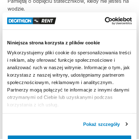
Pamiętaj
o
odpięciu
stateczników
​,​
kiedy
nie
jesteś
na
wodzie.
Wymiary
Napompowana
deska:
Długość:
10'6"
(305
cm)
Niniejsza strona korzysta z plików cookie
Szerokość:
33"
(84
cm)
Wykorzystujemy pliki cookie do spersonalizowania treści
Grubość:
6"
(15
cm)
i reklam, aby oferować funkcje społecznościowe i
Objętość:
320
litrów
analizować ruch w naszej witrynie. Informacje o tym, jak
Waga:
12
kg
korzystasz z naszej witryny, udostępniamy partnerom
społecznościowym, reklamowym i analitycznym.
Torba
zawierająca
złożony
SUP:
Partnerzy mogą połączyć te informacje z innymi danymi
Wysokość:
95
cm
otrzymanymi od Ciebie lub uzyskanymi podczas
Szerokość:
38
cm
korzystania z ich usług.
Grubość:
27
cm
Pokaż szczegóły
Zestaw
zawiera:
-
deskę
SUP