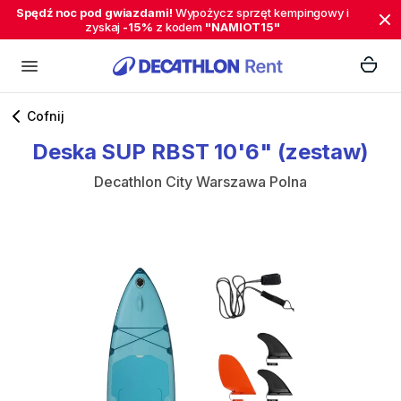
Spędź noc pod gwiazdami!
Wypożycz sprzęt kempingowy i
zyskaj
-15%
z kodem
"NAMIOT15"
Cofnij
Deska
SUP
RBST
10'6"
(zestaw)
Decathlon City Warszawa Polna