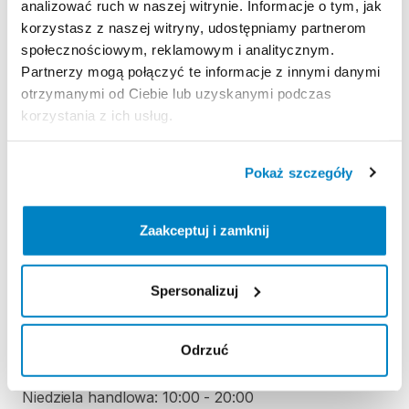
analizować ruch w naszej witrynie. Informacje o tym, jak
korzystasz z naszej witryny, udostępniamy partnerom
Regulamin wypożyczalni
społecznościowym, reklamowym i analitycznym.
Partnerzy mogą połączyć te informacje z innymi danymi
otrzymanymi od Ciebie lub uzyskanymi podczas
KAUCJA
korzystania z ich usług.
Nie pobieramy kaucji za wypożyczenie tego
produktu
Pokaż szczegóły
ODBIÓR I ZWROT SPRZĘTU
Zaakceptuj i zamknij
Poniedziałek: 10:00 - 21:00
Wtorek: 10:00 - 21:00
Spersonalizuj
Środa: 10:00 - 21:00
Czwartek: 10:00 - 21:00
Odrzuć
Piątek: 10:00 - 21:00
Sobota: 9:00 - 21:00
Niedziela handlowa: 10:00 - 20:00