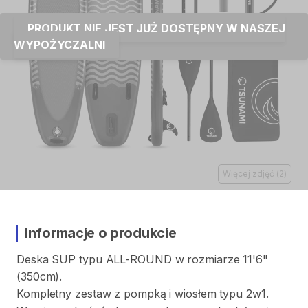
PRODUKT NIE JEST JUŻ DOSTĘPNY W NASZEJ
WYPOŻYCZALNI
Więcej zdjęć
(
2
)
Informacje o produkcie
Deska
SUP
typu
ALL-ROUND
w
rozmiarze
11'6"
(350cm).
Kompletny
zestaw
z
pompką
i
wiosłem
typu
2w1.