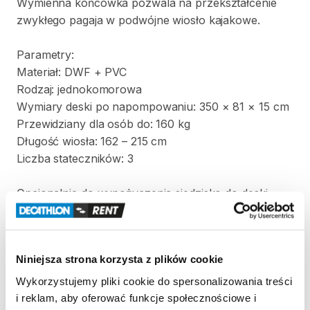
Wymienna
końcówka
pozwala
na
przekształcenie
zwykłego
pagaja
w
podwójne
wiosło
kajakowe.
Parametry:
Materiał:
DWF
+
PVC
Rodzaj:
jednokomorowa
Wymiary
deski
po
napompowaniu:
350
×
81
×
15
cm
Przewidziany
dla
osób
do:
160
kg
Długość
wiosła:
162
–
215
cm
Liczba
stateczników:
3
Opcjonalnie
do
wypożyczenia
siedzisko
do
deski
(dostępne
w
wybranych
sklepach).
Niniejsza strona korzysta z plików cookie
Zasady wypożyczenia
Wykorzystujemy pliki cookie do spersonalizowania treści
i reklam, aby oferować funkcje społecznościowe i
REGULAMIN