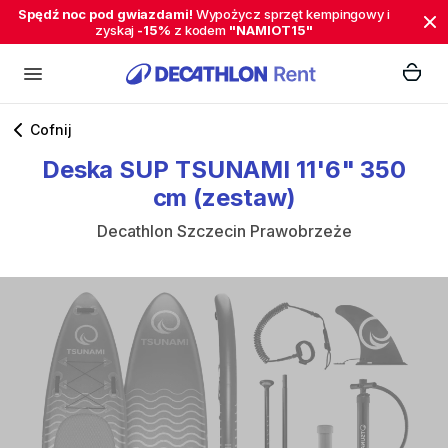
Spędź noc pod gwiazdami!
Wypożycz sprzęt kempingowy i
zyskaj
-15%
z kodem
"NAMIOT15"
Cofnij
Deska
SUP
TSUNAMI
11'6"
350
cm
(zestaw)
Decathlon Szczecin Prawobrzeże