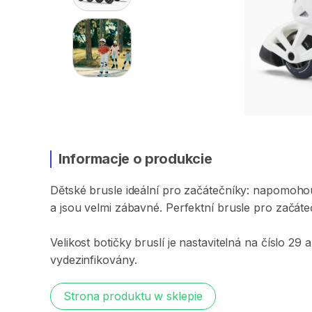
Informacje o produkcie
Dětské
brusle
ideální
pro
začátečníky:
napomoho
a
jsou
velmi
zábavné.
Perfektní
brusle
pro
začáte
Velikost
botičky
bruslí
je
nastavitelná
na
číslo
29
a
vydezinfikovány.
Strona produktu w sklepie