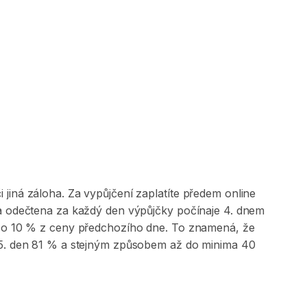
jiná záloha. Za vypůjčení zaplatíte předem online
 a odečtena za každý den výpůjčky počínaje 4. dnem
na o 10 % z ceny předchozího dne. To znamená, že
, 5. den 81 % a stejným způsobem až do minima 40