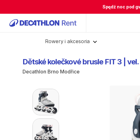
Spędź noc pod g
Cofnij
Rowery i akcesoria
Dětské
kolečkové
brusle
FIT
3
|
vel.
Decathlon Brno Modřice