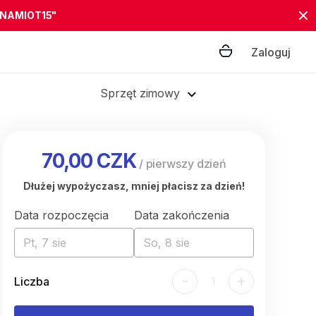
"NAMIOT15"
Zaloguj
Sprzęt zimowy
70,00 CZK
/
pierwszy dzień
Dłużej wypożyczasz, mniej płacisz za dzień!
Data rozpoczęcia
Data zakończenia
Pt, 7 sie
So, 8 sie
-
+
Liczba
1