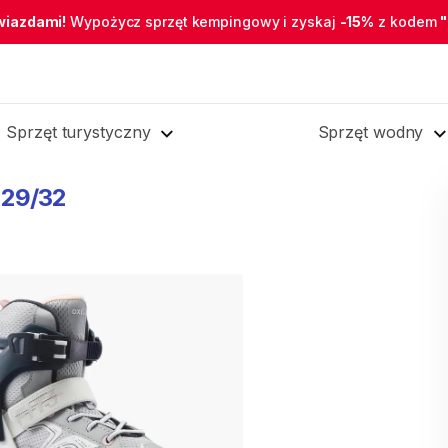
wiazdami!
Wypożycz sprzęt kempingowy i zyskaj
-15%
z kodem
Sprzęt turystyczny
Sprzęt wodny
29
​/​
32