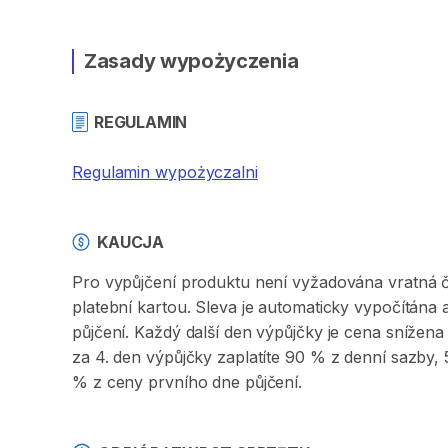
Zasady wypożyczenia
REGULAMIN
Regulamin wypożyczalni
KAUCJA
Pro vypůjčení produktu není vyžadována vratná či 
platební kartou. Sleva je automaticky vypočítána
půjčení. Každý další den výpůjčky je cena sníže
za 4. den výpůjčky zaplatíte 90 % z denní sazby
% z ceny prvního dne půjčení.