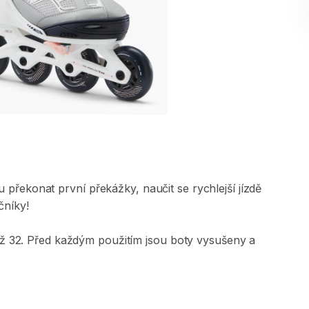
u
překonat
první
překážky
​,​
naučit
se
rychlejší
jízdě
čníky!
ž
32.
Před
každým
použitím
jsou
boty
vysušeny
a