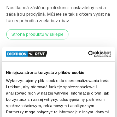
Nosítko
má
zástěnu
proti
slunci​​
​,​
nastavitelný
sed
a
záda
jsou
prodyšná.
Můžete
se
tak
s
dítkem
vydat
na
túru
v
pohodlí
a
zcela
bez
obav.
Strona produktu w sklepie
Zasady wypożyczenia
REGULAMIN
Niniejsza strona korzysta z plików cookie
Regulamin wypożyczalni
Wykorzystujemy pliki cookie do spersonalizowania treści
i reklam, aby oferować funkcje społecznościowe i
analizować ruch w naszej witrynie. Informacje o tym, jak
KAUCJA
korzystasz z naszej witryny, udostępniamy partnerom
społecznościowym, reklamowym i analitycznym.
Pro vypůjčení není potřeba platit zálohu za produkt.
Partnerzy mogą połączyć te informacje z innymi danymi
Sleva za den půjčky začíná 4. dnem půjčení. Každý