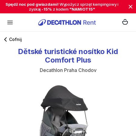
Spędź noc pod gwiazdami!
Wypożycz sprzęt kempingowy i
zyskaj
-15%
z kodem
"NAMIOT15"
Cofnij
Dětské
turistické
nosítko
Kid
Comfort
Plus
Decathlon Praha Chodov