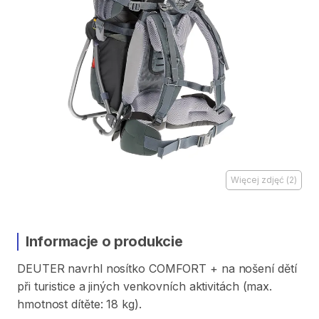
Więcej zdjęć
(
2
)
Informacje o produkcie
DEUTER
navrhl
nosítko
COMFORT
+
na
nošení
dětí
při
turistice
a
jiných
venkovních
aktivitách
(max.
hmotnost
dítěte:
18
kg).