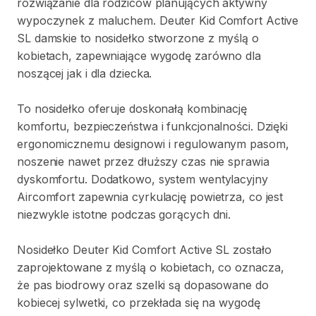
rozwiązanie
dla
rodziców
planujących
aktywny
wypoczynek
z
maluchem.
Deuter
Kid
Comfort
Active
SL
damskie
to
nosidełko
stworzone
z
myślą
o
kobietach​
​,​
zapewniające
wygodę
zarówno
dla
noszącej
jak
i
dla
dziecka.
To
nosidełko
oferuje
doskonałą
kombinację
komfortu​
​,​
bezpieczeństwa
i
funkcjonalności.
Dzięki
ergonomicznemu
designowi
i
regulowanym
pasom​
​,​
noszenie
nawet
przez
dłuższy
czas
nie
sprawia
dyskomfortu.
Dodatkowo​
​,​
system
wentylacyjny
Aircomfort
zapewnia
cyrkulację
powietrza​
​,​
co
jest
niezwykle
istotne
podczas
gorących
dni.
Nosidełko
Deuter
Kid
Comfort
Active
SL
zostało
zaprojektowane
z
myślą
o
kobietach​
​,​
co
oznacza​
​,​
że
pas
biodrowy
oraz
szelki
są
dopasowane
do
kobiecej
sylwetki​
​,​
co
przekłada
się
na
wygodę