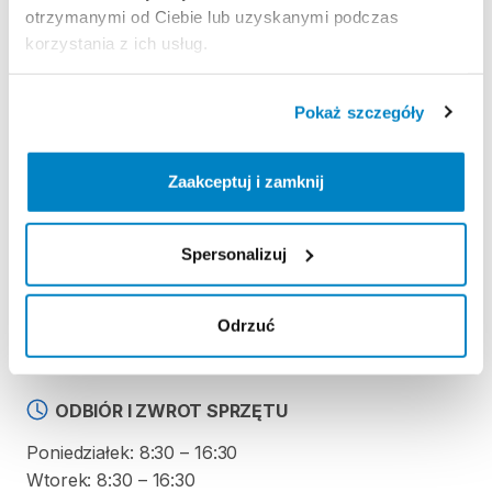
Zasady wypożyczenia
otrzymanymi od Ciebie lub uzyskanymi podczas
korzystania z ich usług.
REGULAMIN
Pokaż szczegóły
Ten sprzęt sportowy wypożyczany jest przez
wypożyczalnię partnerską. Zapoznaj się z jej
regulaminem wypożyczeń.
Zaakceptuj i zamknij
Regulamin wypożyczalni
Spersonalizuj
KAUCJA
Odrzuć
100 zł gotówką lub kartą w dniu wypożyczenia
ODBIÓR I ZWROT SPRZĘTU
Poniedziałek: 8:30 – 16:30
Wtorek: 8:30 – 16:30