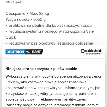
noszącej.
Obciążenie
-
Max:
22
kg
Waga
nosidła
-
2650
g
-
profilowanie
idealne
dla
kobiet
i
niższych
osób
-
regulacja
systemu
nośnego
w
rozwiązaniu
Vari-
Quick
-
regulowany
pas
biodrowy
(regulacja
położenie
PullForward)
-
paski
kompresji
dopasowujące
nosidełko
-
regulowany
pas
piersiowy
-
regulacja
siedziska
dla
dziecka
Niniejsza strona korzysta z plików cookie
-
regulowane
strzemiona
na
nóżki
Wykorzystujemy pliki cookie do spersonalizowania treści
-
wentylowane
panele
mesh
w
na
bokach
siedziska
i reklam, aby oferować funkcje społecznościowe i
-
aluminiowa
rama
analizować ruch w naszej witrynie. Informacje o tym, jak
-
rozkładana
podpórka
do
stabilnego
postawienia
korzystasz z naszej witryny, udostępniamy partnerom
siedziska
społecznościowym, reklamowym i analitycznym.
Partnerzy mogą połączyć te informacje z innymi danymi