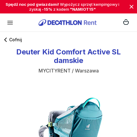
Spędź noc pod gwiazdami!
Wypożycz sprzęt kempingowy i
zyskaj
-15%
z kodem
"NAMIOT15"
Cofnij
Deuter
Kid
Comfort
Active
SL
damskie
MYCITYRENT / Warszawa