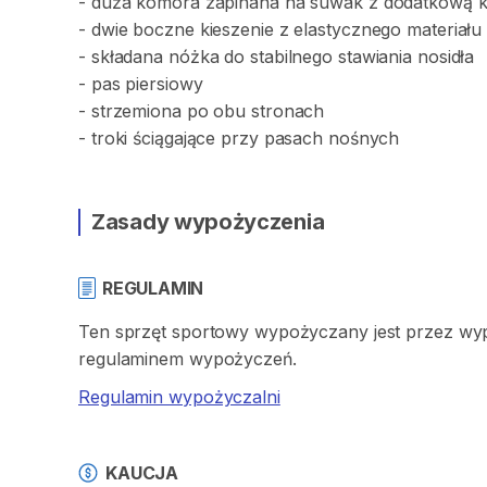
-
duża
komora
zapinana
na
suwak
z
dodatkową
-
dwie
boczne
kieszenie
z
elastycznego
materiału
-
składana
nóżka
do
stabilnego
stawiania
nosidła
-
pas
piersiowy
-
strzemiona
po
obu
stronach
-
troki
ściągające
przy
pasach
nośnych
Zasady wypożyczenia
REGULAMIN
Ten sprzęt sportowy wypożyczany jest przez wypo
regulaminem wypożyczeń.
Regulamin wypożyczalni
KAUCJA