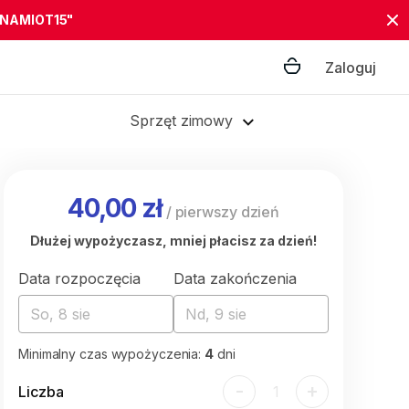
"NAMIOT15"
Zaloguj
Sprzęt zimowy
40,00 zł
/
pierwszy dzień
Dłużej wypożyczasz, mniej płacisz za dzień!
Data rozpoczęcia
Data zakończenia
So, 8 sie
Nd, 9 sie
Minimalny czas wypożyczenia:
4
dni
-
+
Liczba
1