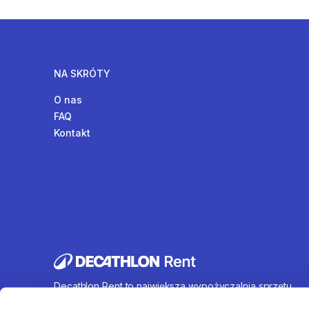
NA SKRÓTY
O nas
FAQ
Kontakt
Decathlon Rent to największa wypożyczalnia sprzętu
sportowego działająca na terenie całej Polski. Oferujem