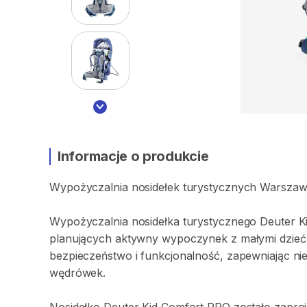
Informacje o produkcie
Wypożyczalnia
nosidełek
turystycznych
Warszaw
Wypożyczalnia
nosidełka
turystycznego
Deuter
K
planujących
aktywny
wypoczynek
z
małymi
dzieć
bezpieczeństwo
i
funkcjonalność
​,​
zapewniając
ni
wędrówek.