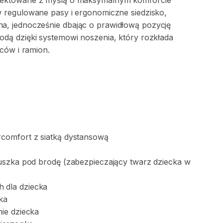
jektowane
z
myślą
o
maksymalnym
komforcie
w
regulowane
pasy
i
ergonomiczne
siedzisko
​,​
ha
​,​
jednocześnie
dbając
o
prawidłową
pozycję
odą
dzięki
systemowi
noszenia
​,​
który
rozkłada
eców
i
ramion.
rcomfort
z
siatką
dystansową
uszka
pod
brodę
(zabezpieczający
twarz
dziecka
w
h
dla
dziecka
ka
ie
dziecka