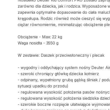
Nosidełko
Deuter
Kid
Comfort
PRO
zostało
zapro
zarówno
dla
dziecka
​,​
jak
i
rodzica.
Wyposażone
zapewnia
optymalne
dopasowanie
do
ciała
maluc
kręgosłupa.
Rodzic
również
może
cieszyć
się
wyg
ciężar
równomiernie
​,​
minimalizując
obciążenie
pl
Obciążenie
-
Max:
22
kg
Waga
nosidła
-
3550
g
W
zestawie:
Daszek
przeciwsłoneczny
i
plecak
-
wygodny
i
oddychający
system
nośny
Deuter
Ai
-
szeroki
chroniący
główkę
dziecka
kołnierz
-
odpinany
​,​
wypełniony
grubą
gąbką
śliniak
​/​
pod
sytuacji
upadku
do
przodu)
-
regulowana
wysokość
położenia
pasów
nośnyc
-
regulowana
wysokość
położenia
siedziska
dziec
-
szerokie
boczne
rozpięcie
ułatwiające
wyjmowan