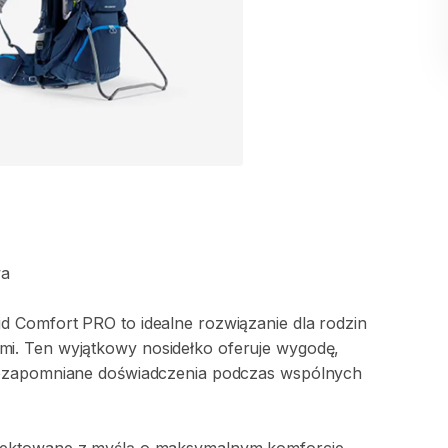
a
id
Comfort
PRO
to
idealne
rozwiązanie
dla
rodzin
mi.
Ten
wyjątkowy
nosidełko
oferuje
wygodę
​,​
ezapomniane
doświadczenia
podczas
wspólnych