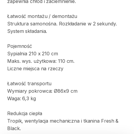
zapewnia
chłód
i
zaciemnienie.
Łatwość
montażu
​/​
demontażu
Struktura
samonośna.
Rozkładanie
w
2
sekundy.
System
składania.
Pojemność
Sypialnia
210
x
210
cm
Maks.
wys.
użytkowa:
110
cm.
Liczne
miejsca
na
rzeczy
Łatwość
transportu
Wymiary
pokrowca:
Ø86x9
cm
Waga:
6
​,​
3
kg
Redukcja
ciepła
Tropik
​,​
wentylacja
mechaniczna
i
tkanina
Fresh
&
Black.