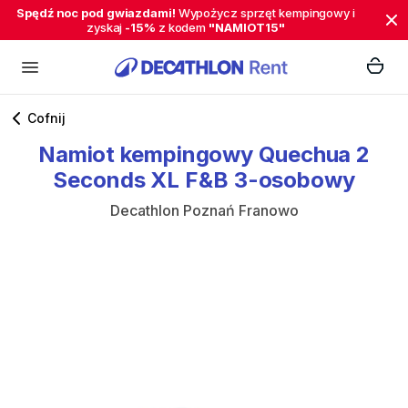
Spędź noc pod gwiazdami!
Wypożycz sprzęt kempingowy i
zyskaj
-15%
z kodem
"NAMIOT15"
Cofnij
Namiot
kempingowy
Quechua
2
Seconds
XL
F&B
3-osobowy
Decathlon Poznań Franowo