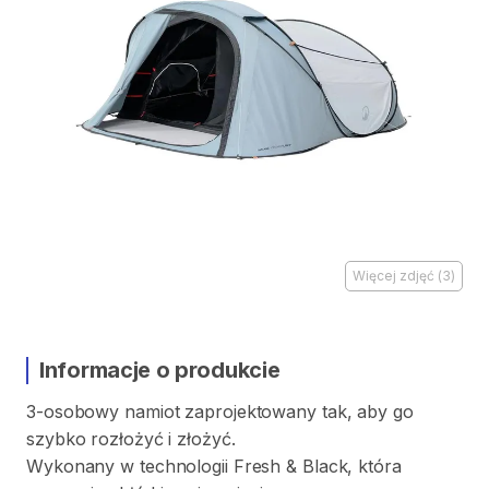
Więcej zdjęć
(
3
)
Informacje o produkcie
3-osobowy
namiot
zaprojektowany
tak
​,​
aby
go
szybko
rozłożyć
i
złożyć.
Wykonany
w
technologii
Fresh
&
Black
​,​
która