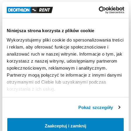
Zaciemnienie
Opatentowana
tkanina
blokuje
światło
słoneczne.
Niniejsza strona korzysta z plików cookie
Odporność
na
wiatr
Odporność
na
wiatr
50
km
​/​
h
(Siła
6):
testowany
w
Wykorzystujemy pliki cookie do spersonalizowania treści
tunelu
aerodynamicznym.
i reklam, aby oferować funkcje społecznościowe i
analizować ruch w naszej witrynie. Informacje o tym, jak
Wodoodporność
korzystasz z naszej witryny, udostępniamy partnerom
Wodoodporność
(Schmerber):
Tropik
＞
2000
mm.
społecznościowym, reklamowym i analitycznym.
Podłoga
sypialni
＞
2400
mm.
Partnerzy mogą połączyć te informacje z innymi danymi
otrzymanymi od Ciebie lub uzyskanymi podczas
korzystania z ich usług.
Strona produktu w sklepie
Pokaż szczegóły
Zasady wypożyczenia
Zaakceptuj i zamknij