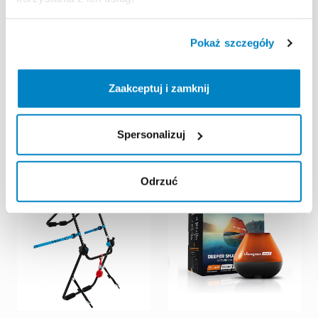
Pokaż szczegóły
Decathlon Poznań
Decathlon Poznań
Franowo
Franowo
Zaakceptuj i zamknij
Nosidełko
turystyczne
Bagażnik
rowerowy
na
Deuter
Kid
Comfort
1
Plus
dach
Aguri
Acuda
II
niebieskie
15,00 zł
/
dzień
Spersonalizuj
40,00 zł
/
dzień
Odrzuć