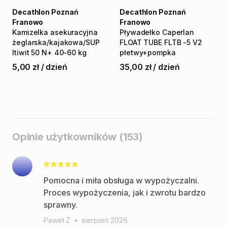
Decathlon Poznań
Decathlon Poznań
Franowo
Franowo
Kamizelka
asekuracyjna
Pływadełko
Caperlan
żeglarska
​/​
kajakowa
​/​
SUP
FLOAT
TUBE
FLTB
-5
V2
Itiwit
50
N+
40-60
kg
płetwy+pompka
5,00 zł
/
dzień
35,00 zł
/
dzień
Opinie użytkowników (153)
Pomocna i miła obsługa w wypożyczalni.
Proces wypożyczenia, jak i zwrotu bardzo
sprawny.
Paweł Z
•
sierpień 2026