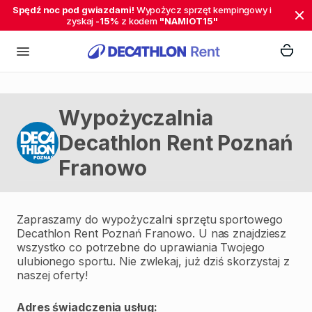
Spędź noc pod gwiazdami!
Wypożycz sprzęt kempingowy i
zyskaj
-15%
z kodem
"NAMIOT15"
Wypożyczalnia
Decathlon Rent Poznań
Franowo
Zapraszamy do wypożyczalni sprzętu sportowego
Decathlon Rent Poznań Franowo. U nas znajdziesz
wszystko co potrzebne do uprawiania Twojego
ulubionego sportu. Nie zwlekaj, już dziś skorzystaj z
naszej oferty!
Adres świadczenia usług: