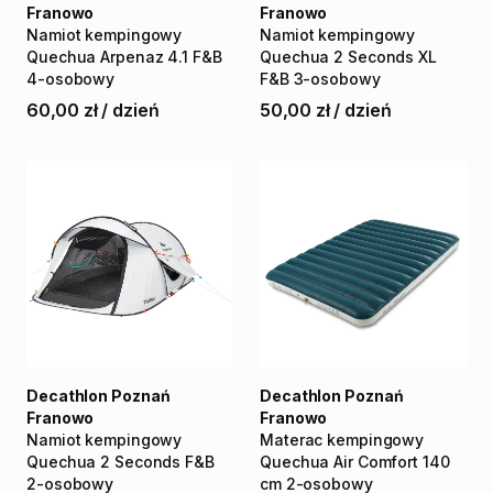
Franowo
Franowo
Namiot
kempingowy
Namiot
kempingowy
Quechua
Arpenaz
4.1
F&B
Quechua
2
Seconds
XL
4-osobowy
F&B
3-osobowy
60,00 zł
/
dzień
50,00 zł
/
dzień
Decathlon Poznań
Decathlon Poznań
Franowo
Franowo
Namiot
kempingowy
Materac
kempingowy
Quechua
2
Seconds
F&B
Quechua
Air
Comfort
140
2-osobowy
cm
2-osobowy