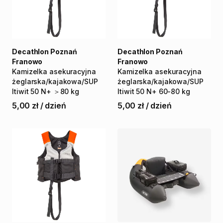
Decathlon Poznań
Decathlon Poznań
Franowo
Franowo
Kamizelka
asekuracyjna
Kamizelka
asekuracyjna
żeglarska
​/​
kajakowa
​/​
SUP
żeglarska
​/​
kajakowa
​/​
SUP
Itiwit
50
N+
＞80
kg
Itiwit
50
N+
60-80
kg
5,00 zł
/
dzień
5,00 zł
/
dzień