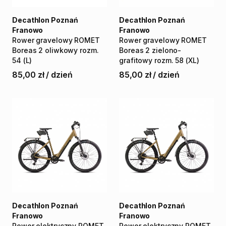
Decathlon Poznań
Decathlon Poznań
Franowo
Franowo
Rower
gravelowy
ROMET
Rower
gravelowy
ROMET
Boreas
2
oliwkowy
rozm.
Boreas
2
zielono-
54
(L)
grafitowy
rozm.
58
(XL)
85,00 zł
/
dzień
85,00 zł
/
dzień
Decathlon Poznań
Decathlon Poznań
Franowo
Franowo
Rower
elektryczny
ROMET
Rower
elektryczny
ROMET