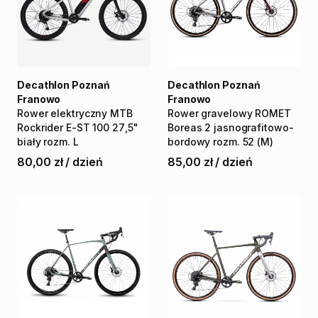
Decathlon Poznań
Decathlon Poznań
Franowo
Franowo
Rower
elektryczny
MTB
Rower
gravelowy
ROMET
Rockrider
E-ST
100
27
​,​
5"
Boreas
2
jasnografitowo-
biały
rozm.
L
bordowy
rozm.
52
(M)
80,00 zł
/
dzień
85,00 zł
/
dzień