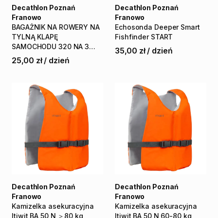
Decathlon Poznań
Decathlon Poznań
Franowo
Franowo
BAGAŻNIK
NA
ROWERY
NA
Echosonda
Deeper
Smart
TYLNĄ
KLAPĘ
Fishfinder
START
SAMOCHODU
320
NA
3
35,00 zł
/
dzień
ROWERY
25,00 zł
/
dzień
Decathlon Poznań
Decathlon Poznań
Franowo
Franowo
Kamizelka
asekuracyjna
Kamizelka
asekuracyjna
Itiwit
BA
50
N
＞80
kg
Itiwit
BA
50
N
60-80
kg