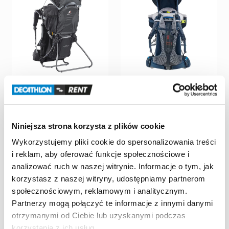
Decathlon Poznań
Decathlon Poznań
Franowo
Franowo
Nosidełko
turystyczne
Nosidełko
Deuter
Kid
Deuter
Kid
Comfort
Plus
Comfort
Grafit
Niniejsza strona korzysta z plików cookie
szare
40,00 zł
/
dzień
Wykorzystujemy pliki cookie do spersonalizowania treści
40,00 zł
/
dzień
i reklam, aby oferować funkcje społecznościowe i
analizować ruch w naszej witrynie. Informacje o tym, jak
korzystasz z naszej witryny, udostępniamy partnerom
społecznościowym, reklamowym i analitycznym.
Partnerzy mogą połączyć te informacje z innymi danymi
otrzymanymi od Ciebie lub uzyskanymi podczas
korzystania z ich usług.