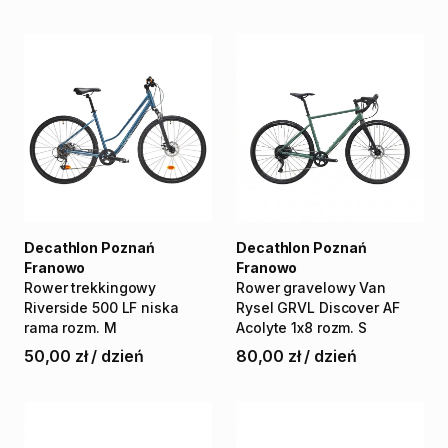
Decathlon Poznań
Decathlon Poznań
Franowo
Franowo
Rower
trekkingowy
Rower
gravelowy
Van
Riverside
500
LF
niska
Rysel
GRVL
Discover
AF
rama
rozm.
M
Acolyte
1x8
rozm.
S
50,00 zł
/
dzień
80,00 zł
/
dzień