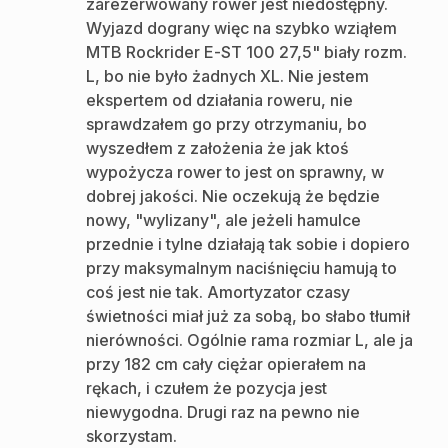
zarezerwowany rower jest niedostępny.
Wyjazd dograny więc na szybko wziąłem
MTB Rockrider E-ST 100 27,5" biały rozm.
L, bo nie było żadnych XL. Nie jestem
ekspertem od działania roweru, nie
sprawdzałem go przy otrzymaniu, bo
wyszedłem z założenia że jak ktoś
wypożycza rower to jest on sprawny, w
dobrej jakości. Nie oczekują że będzie
nowy, "wylizany", ale jeżeli hamulce
przednie i tylne działają tak sobie i dopiero
przy maksymalnym naciśnięciu hamują to
coś jest nie tak. Amortyzator czasy
świetności miał już za sobą, bo słabo tłumił
nierówności. Ogólnie rama rozmiar L, ale ja
przy 182 cm cały ciężar opierałem na
rękach, i czułem że pozycja jest
niewygodna. Drugi raz na pewno nie
skorzystam.