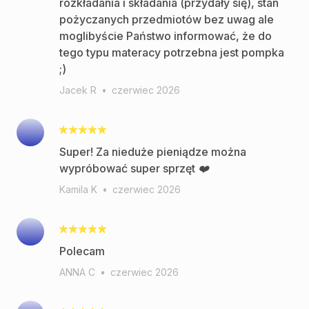
rozkładania i składania (przydały się), stan
pożyczanych przedmiotów bez uwag ale
moglibyście Państwo informować, że do
tego typu materacy potrzebna jest pompka
;)
Jacek R
•
czerwiec 2026
Super! Za nieduże pieniądze można
wypróbować super sprzęt ❤️
Kamila K
•
czerwiec 2026
Polecam
ANNA C
•
czerwiec 2026