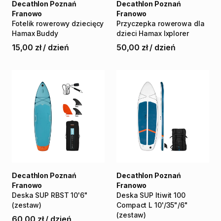
Decathlon Poznań
Decathlon Poznań
Franowo
Franowo
Fotelik
rowerowy
dziecięcy
Przyczepka
rowerowa
dla
Hamax
Buddy
dzieci
Hamax
Ixplorer
15,00 zł
/
dzień
50,00 zł
/
dzień
Decathlon Poznań
Decathlon Poznań
Franowo
Franowo
Deska
SUP
RBST
10'6"
Deska
SUP
Itiwit
100
(zestaw)
Compact
L
10'
​/​
35"
​/​
6"
(zestaw)
60,00 zł
/
dzień