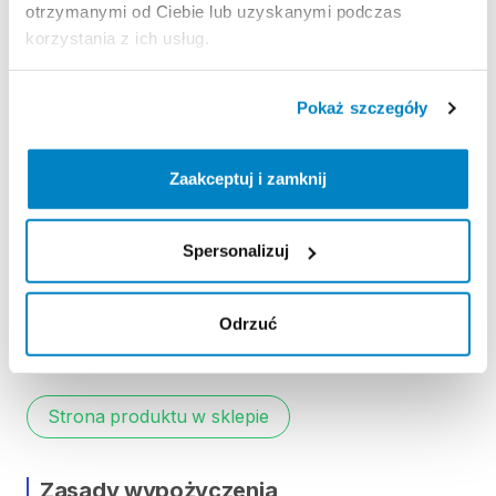
otrzymanymi od Ciebie lub uzyskanymi podczas
hegymenetekhez
(250
watt)
korzystania z ich usług.
Az
üzemtáv
változó
a
cipelt
teher
Pokaż szczegóły
(felhasználó+csomag)
​,​
a
szintkülönbségek
és
a
külső
hőmérséklet
függvényében.
Tesztjeink
lehetővé
tették
​,​
hogy
meghatározzuk
a
Zaakceptuj i zamknij
maximális
üzemtávot
kis
szintkülönbség
mellett
​,​
csomagok
nélkül
(kerékpáros
táska
vagy
utánfutó
nélkül):
Spersonalizuj
ECO
üzemmód:
max.
70
km
Normál
üzemmód:
max.
50
km
Odrzuć
Turbo
üzemmód:
max.
30
km
Strona produktu w sklepie
Zasady wypożyczenia