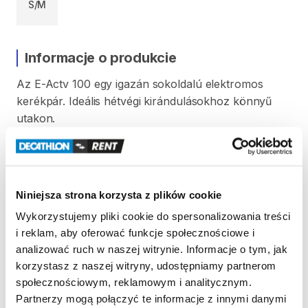
S/M
Informacje o produkcie
Az
E-Actv
100
egy
igazán
sokoldalú
elektromos
kerékpár.
Ideális
hétvégi
kirándulásokhoz
könnyű
utakon.
Max.
70
km
(eco
módban).
Beépített
és
kivehető
akkumulátor.
356
Wh
nyomaték.
A
rásegítés
3
szintje
közül
bármikor
választhatsz.
Az
Niniejsza strona korzysta z plików cookie
egyik
üzemmódról
a
másikra
váltáshoz
egyszerűen
Wykorzystujemy pliki cookie do spersonalizowania treści
nyomd
meg
a
kormányra
szerelt
vezérlő
+
vagy
-
i reklam, aby oferować funkcje społecznościowe i
gombját.
analizować ruch w naszej witrynie. Informacje o tym, jak
0-s
üzemmód
–
rásegítés
kikapcsolva
(0
watt)
korzystasz z naszej witryny, udostępniamy partnerom
Eco
üzemmód
-
kis
rásegítés
(70
watt)
społecznościowym, reklamowym i analitycznym.
Normál
üzemmód
-
közepes
rásegítés
(125
watt)
Partnerzy mogą połączyć te informacje z innymi danymi
Turbo
üzemmód
-
maximális
rásegítés
nehéz