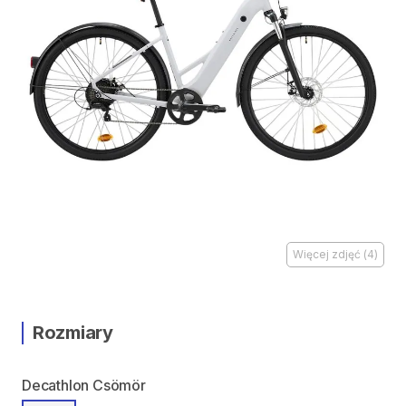
Więcej zdjęć
(
4
)
Rozmiary
Decathlon Csömör