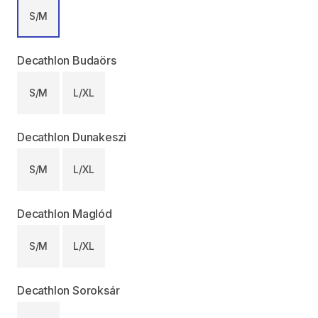
S/M
Decathlon Budaörs
S/M
L/XL
Decathlon Dunakeszi
S/M
L/XL
Decathlon Maglód
S/M
L/XL
Decathlon Soroksár