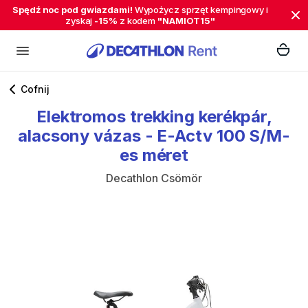
Spędź noc pod gwiazdami!
Wypożycz sprzęt kempingowy i
zyskaj
-15%
z kodem
"NAMIOT15"
Cofnij
Elektromos
trekking
kerékpár
​,​
alacsony
vázas
-
E-Actv
100
S
​/​
M-
es
méret
Decathlon Csömör