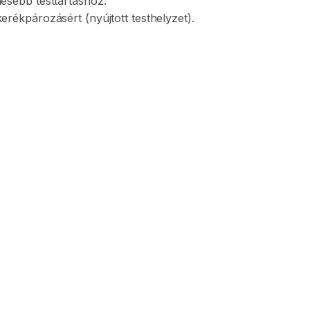
mesebb
testtartáshoz.
kerékpározásért
(nyújtott
testhelyzet).