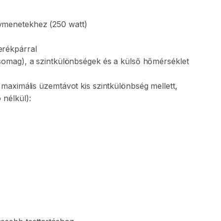
ymenetekhez
(250
watt)
erékpárral
somag)
​,​
a
szintkülönbségek
és
a
külső
hőmérséklet
maximális
üzemtávot
kis
szintkülönbség
mellett
​,​
ó
nélkül):