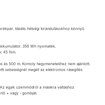
erékpár.
Ideális
hétvégi
kirándulásokhoz
könnyű
akkumulátor.
356
Wh
nyomaték.
:
45
Nm.
os
és
500
m.
Komoly
hegymenetekhez
nem
ajánlott.
tti
sebességnél
megáll
az
elektromos
rásegítés.
Az
egyik
üzemmódról
a
másikra
váltáshoz
rlő
+
vagy
-
gombját.