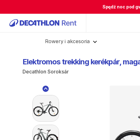
Spędź noc pod g
Cofnij
Rowery i akcesoria
Elektromos
trekking
kerékpár
​,​
mag
Decathlon Soroksár