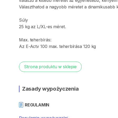
válaszd
a
kisebb
méretet
az
egyenesebb
​,​
kényel
Választhatod
a
nagyobb
méretet
a
dinamikusabb
Súly
25
kg
az
L
​/​
XL-es
méret.
Max.
teherbírás:
Az
E-Actv
100
max.
teherbírása
120
kg
Strona produktu w sklepie
Zasady wypożyczenia
REGULAMIN