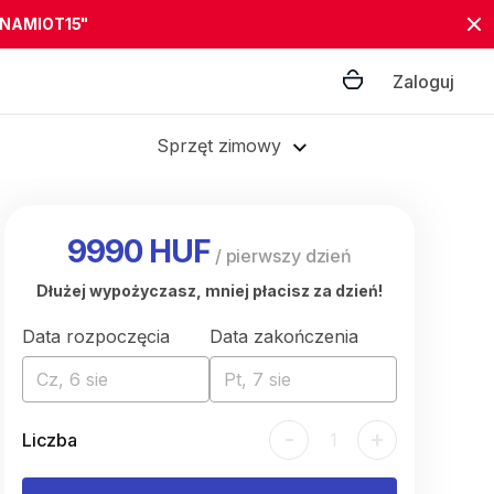
"NAMIOT15"
Zaloguj
Sprzęt zimowy
9990 HUF
/
pierwszy dzień
Dłużej wypożyczasz, mniej płacisz za dzień!
Data rozpoczęcia
Data zakończenia
Cz, 6 sie
Pt, 7 sie
-
+
Liczba
1