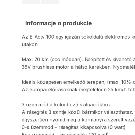
Informacje o produkcie
Az
E-Actv
100
egy
igazán
sokoldalú
elektromos
k
utakon.
Max.
70
km
(eco
módban).
Beépített
és
kivehető
36V
brushless
motor
a
hátsó
kerékben.
Nyomaték
Ideális
közepesen
emelkedő
terepen
​,​
(max.
10%-
Az
európai
előírásoknak
megfelelően
25
km
​/​
h
fele
3
üzemmód
a
különböző
szituációkhoz
A
rásegítés
3
szintje
közül
bármikor
választhatsz.
egyszerűen
nyomd
meg
a
kormányra
szerelt
vezé
0-s
üzemmód
–
rásegítés
kikapcsolva
(0
watt)
Eco
üzemmód
-
kis
rásegítés
(70
watt)