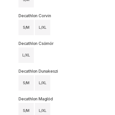
Decathlon Corvin
S/M
L/XL
Decathlon Csömör
L/XL
Decathlon Dunakeszi
S/M
L/XL
Decathlon Maglód
S/M
L/XL