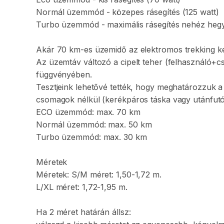
Normál
üzemmód
-
közepes
rásegítés
(125
watt)
Turbo
üzemmód
-
maximális
rásegítés
nehéz
heg
Akár
70
km-es
üzemidő
az
elektromos
trekking
k
Az
üzemtáv
változó
a
cipelt
teher
(felhasználó+c
függvényében.
Tesztjeink
lehetővé
tették
​,​
hogy
meghatározzuk
a
csomagok
nélkül
(kerékpáros
táska
vagy
utánfut
ECO
üzemmód:
max.
70
km
Normál
üzemmód:
max.
50
km
Turbo
üzemmód:
max.
30
km
Méretek
Méretek:
S
​/​
M
méret:
1
​,​
50-1
​,​
72
m.
L
​/​
XL
méret:
1
​,​
72-1
​,​
95
m.
Ha
2
méret
határán
állsz: