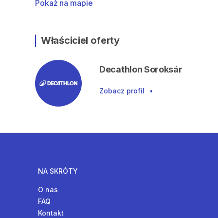
Pokaż na mapie
Właściciel oferty
Decathlon Soroksár
Zobacz profil
•
NA SKRÓTY
O nas
FAQ
Kontakt