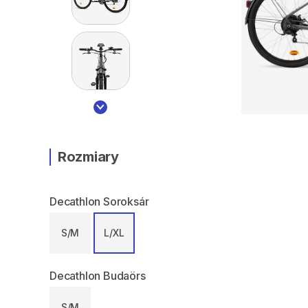
Rozmiary
Decathlon Soroksár
S/M
L/XL
Decathlon Budaörs
S/M