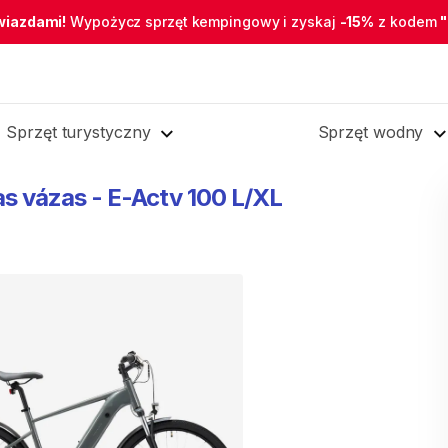
wiazdami!
Wypożycz sprzęt kempingowy i zyskaj
-15%
z kodem
Sprzęt turystyczny
Sprzęt wodny
as
vázas
-
E-Actv
100
L
​/​
XL