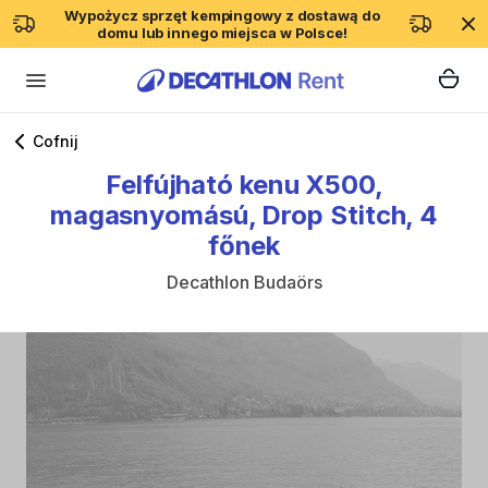
Wypożycz sprzęt kempingowy z dostawą do
domu lub innego miejsca w Polsce!
Cofnij
Felfújható
kenu
X500
​,​
magasnyomású
​,​
Drop
Stitch
​,​
4
főnek
Decathlon Budaörs