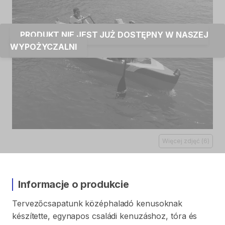
PRODUKT NIE JEST JUŻ DOSTĘPNY W NASZEJ
WYPOŻYCZALNI
Więcej zdjęć
(
6
)
Informacje o produkcie
Tervezőcsapatunk
középhaladó
kenusoknak
készítette
​,​
egynapos
családi
kenuzáshoz
​,​
tóra
és