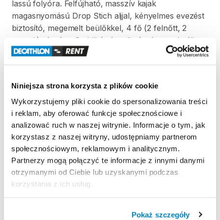
lassú
folyóra.
Felfújható
​,​
masszív
kajak
magasnyomású
Drop
Stich
aljjal
​,​
kényelmes
evezést
biztosító
​,​
megemelt
beülőkkel
​,​
4
fő
(2
felnőtt
​,​
2
gyerek)
részére.
Stabilitás
és
teljesítmény
optimális
kompromisszuma.
Strona produktu w sklepie
Niniejsza strona korzysta z plików cookie
Wykorzystujemy pliki cookie do spersonalizowania treści
Zasady wypożyczenia
i reklam, aby oferować funkcje społecznościowe i
analizować ruch w naszej witrynie. Informacje o tym, jak
korzystasz z naszej witryny, udostępniamy partnerom
REGULAMIN
społecznościowym, reklamowym i analitycznym.
Partnerzy mogą połączyć te informacje z innymi danymi
Regulamin wypożyczalni
otrzymanymi od Ciebie lub uzyskanymi podczas
korzystania z ich usług.
ODBIÓR I ZWROT SPRZĘTU
Hétfő 09:00 - 20:00
Pokaż szczegóły