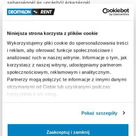
sebességnél
és
ugrásból
érkezésnél.
152
CM
(30-60
kg)
=＞
167-174
cm
156
CM
(50-80
kg)
=＞
171-178
cm
160
CM
MID
WIDE
(70-90
kg)
=＞
175-190
cm
Niniejsza strona korzysta z plików cookie
Wykorzystujemy pliki cookie do spersonalizowania treści
A
termékhez
snowboard
kötés
is
tartozik.Kérjük
​,​
i reklam, aby oferować funkcje społecznościowe i
hogy
a
gyorsabb
kötés
beállítás
érdekében
analizować ruch w naszej witrynie. Informacje o tym, jak
amennyiben
tudod
a
saját
preferált
beállításodat
küld
korzystasz z naszej witryny, udostępniamy partnerom
el
részünkre.
społecznościowym, reklamowym i analitycznym.
Partnerzy mogą połączyć te informacje z innymi danymi
152
cm-es
méret:
otrzymanymi od Ciebie lub uzyskanymi podczas
Szélesség
elöl:
291
mm
​,​
középen:
250
mm
​,​
hátul:
291
korzystania z ich usług.
mm
Rádiusz:
8
​,​
2
m
Pokaż szczegóły
Ajánlott
kötéstávolság:
540
mm.
Kérjük
​,​
hogy
a
gyorsabb
kötés
beállítás
érdekében
Zaakceptuj i zamknij