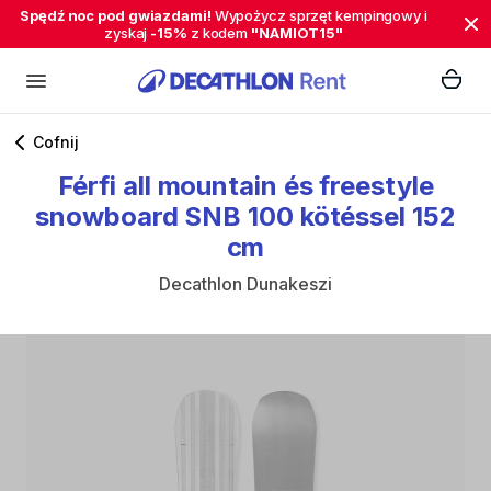
Spędź noc pod gwiazdami!
Wypożycz sprzęt kempingowy i
zyskaj
-15%
z kodem
"NAMIOT15"
Cofnij
Férfi
all
mountain
és
freestyle
snowboard
SNB
100
kötéssel
152
cm
Decathlon Dunakeszi