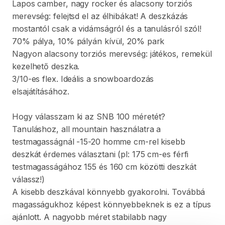
Lapos
camber
​,​
nagy
rocker
és
alacsony
torziós
merevség:
felejtsd
el
az
élhibákat!
A
deszkázás
mostantól
csak
a
vidámságról
és
a
tanulásról
szól!
70%
pálya
​,​
10%
pályán
kívül
​,​
20%
park
Nagyon
alacsony
torziós
merevség:
játékos
​,​
remekül
kezelhető
deszka.
3
​/​
10-es
flex.
Ideális
a
snowboardozás
elsajátításához.
Hogy
válasszam
ki
az
SNB
100
méretét?
Tanuláshoz
​,​
all
mountain
használatra
a
testmagasságnál
-15-20
homme
cm-rel
kisebb
deszkát
érdemes
választani
(pl:
175
cm-es
férfi
testmagasságához
155
és
160
cm
közötti
deszkát
válassz!)
A
kisebb
deszkával
könnyebb
gyakorolni.
Továbbá
magasságukhoz
képest
könnyebbeknek
is
ez
a
típus
ajánlott.
A
nagyobb
méret
stabilabb
nagy