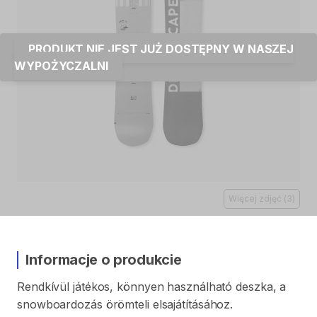
PRODUKT NIE JEST JUŻ DOSTĘPNY W NASZEJ
WYPOŻYCZALNI
Więcej zdjęć
(
3
)
Informacje o produkcie
Rendkívül
játékos
​,​
könnyen
használható
deszka
​,​
a
snowboardozás
örömteli
elsajátításához.