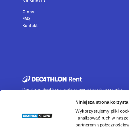
NA SKRÓTY
O nas
FAQ
Kontakt
Decathlon Rent to największa wypożyczalnia sprzętu
sportowego działająca na terenie całej Polski. Oferujem
wynajem rowerów, sprzętu turystycznego, sprzętu do
Niniejsza strona korzysta
sportów wodnych i wielu innych. U nas każdy znajdzie c
Wykorzystujemy pliki cook
dla siebie.
i analizować ruch w naszej
partnerom społecznościow