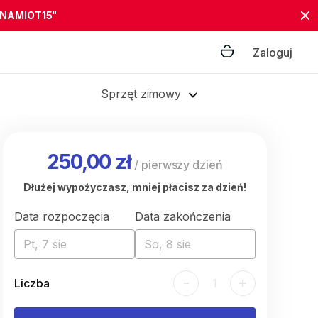
"NAMIOT15"
Zaloguj
Sprzęt zimowy
250,00 zł
/
pierwszy dzień
Dłużej wypożyczasz, mniej płacisz za dzień!
Data rozpoczęcia
Data zakończenia
Pt, 7 sie
So, 8 sie
-
+
Liczba
1