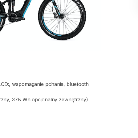
LCD:
​,​
wspomaganie
pchania
​,​
bluetooth
rzny
​,​
378
Wh
opcjonalny
zewnętrzny)