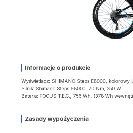
Informacje o produkcie
Wyświetlacz:
SHIMANO
Steps
E8000
​,​
kolorowy
Silnik:
Shimano
Steps
E8000
​,​
70
Nm
​,​
250
W
Bateria:
FOCUS
T.E.C.
​,​
756
Wh
​,​
(378
Wh
wewnęt
Zasady wypożyczenia