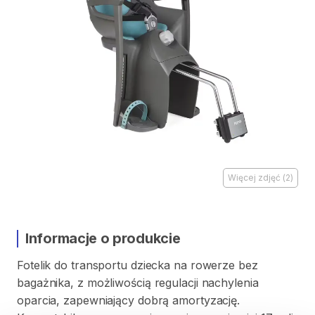
Więcej zdjęć
(
2
)
Informacje o produkcie
Fotelik
do
transportu
dziecka
na
rowerze
bez
bagażnika​
​,​
z
możliwością
regulacji
nachylenia
oparcia​
​,​
zapewniający
dobrą
amortyzację.