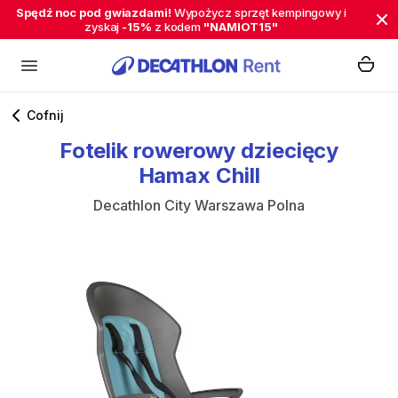
Spędź noc pod gwiazdami!
Wypożycz sprzęt kempingowy i
zyskaj
-15%
z kodem
"NAMIOT15"
Cofnij
Fotelik
rowerowy
dziecięcy
Hamax
Chill
Decathlon City Warszawa Polna