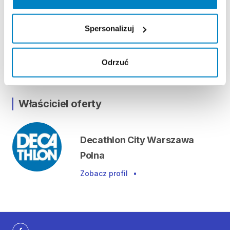
Lokalizacja
Spersonalizuj
Polna 11, 00-633 Warszawa, Polska
Odrzuć
Pokaż na mapie
Właściciel oferty
Decathlon City Warszawa
Polna
Zobacz profil
•