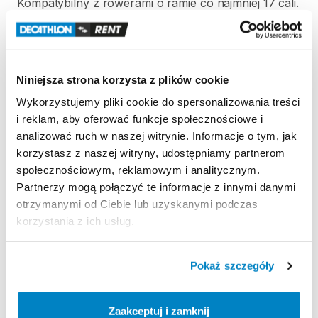
Kompatybilny
z
rowerami
o
ramie
co
najmniej
17
cali.
Pasuje
do
rur
ramy
o
przekroju
od
28
do
40
mm.
Maksymalna
waga
dziecka:
22
kg.
Niniejsza strona korzysta z plików cookie
Strona produktu w sklepie
Wykorzystujemy pliki cookie do spersonalizowania treści
i reklam, aby oferować funkcje społecznościowe i
analizować ruch w naszej witrynie. Informacje o tym, jak
Zasady wypożyczenia
korzystasz z naszej witryny, udostępniamy partnerom
społecznościowym, reklamowym i analitycznym.
REGULAMIN
Partnerzy mogą połączyć te informacje z innymi danymi
otrzymanymi od Ciebie lub uzyskanymi podczas
Regulamin wypożyczalni
korzystania z ich usług.
KAUCJA
Pokaż szczegóły
Nie pobieramy kaucji za wypożyczenie tego
produktu
Zaakceptuj i zamknij