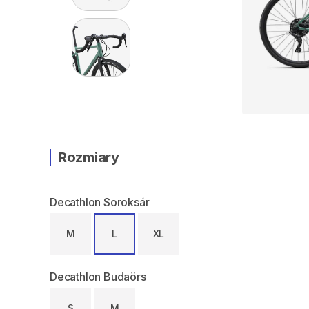
Rozmiary
Decathlon Soroksár
M
L
XL
Decathlon Budaörs
S
M