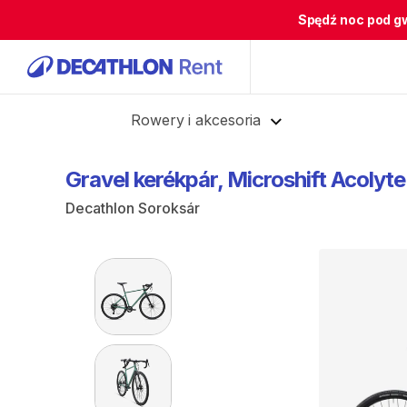
Spędź noc pod g
Cofnij
Rowery i akcesoria
Gravel
kerékpár
​,​
Microshift
Acolyte
Decathlon Soroksár