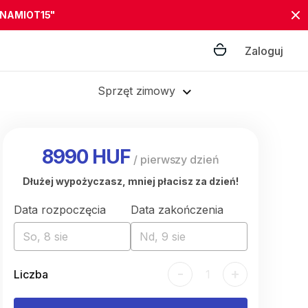
"NAMIOT15"
Zaloguj
Sprzęt zimowy
8990 HUF
/
pierwszy dzień
Dłużej wypożyczasz, mniej płacisz za dzień!
Data rozpoczęcia
Data zakończenia
So, 8 sie
Nd, 9 sie
-
+
Liczba
1