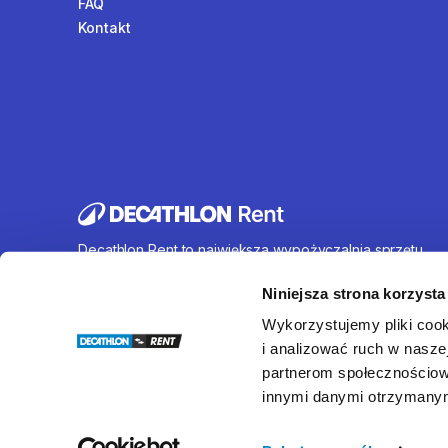
FAQ
Kontakt
Decathlon Rent to największa wypożyczalnia sprzętu
sportowego działająca na terenie całej Polski. Oferujem
wynajem rowerów, sprzętu turystycznego, sprzętu do
Niniejsza strona korzysta
sportów wodnych i wielu innych. U nas każdy znajdzie c
Wykorzystujemy pliki cook
dla siebie.
i analizować ruch w naszej
partnerom społecznościow
innymi danymi otrzymanymi
© Decathlon Rent