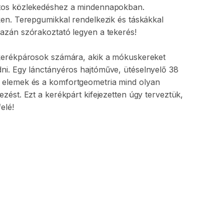
tos
közlekedéshez
a
mindennapokban.
en.
Terepgumikkal
rendelkezik
és
táskákkal
gazán
szórakoztató
legyen
a
tekerés!
kerékpárosok
számára
​,​
akik
a
mókuskereket
dni.
Egy
lánctányéros
hajtóműve
​,​
ütéselnyelő
38
elemek
és
a
komfortgeometria
mind
olyan
ezést.
Ezt
a
kerékpárt
kifejezetten
úgy
terveztük
​,​
felé!