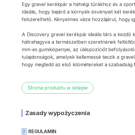
Egy
gravel
kerékpár
a
hétvégi
túrákhoz
és
a
spor
Ideális
​,​
hogy
bejárd
a
környék
ösvényeit
két
kerék
felszerelhető.
Kényelmes
váza
hozzájárul
​,​
hogy
i
A
Discovery
gravel
kerékpár
ideális
társ
a
kezdő
hátrahagyva
a
természetben
szeretnének
feltöltő
mm-es
gumiköpenyei
​,​
az
üléspozíciót
befolyásoló
tulajdonságok
​,​
amelyek
kellemessé
teszik
a
gravel
hogy
megtedd
az
első
kilométereket
a
szabadság
Strona produktu w sklepie
Zasady wypożyczenia
REGULAMIN