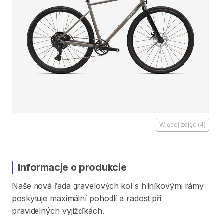
Więcej zdjęć
(
4
)
Informacje o produkcie
Naše
nová
řada
gravelových
kol
s
hliníkovými
rámy
poskytuje
maximální
pohodlí
a
radost
při
pravidelných
vyjížďkách.