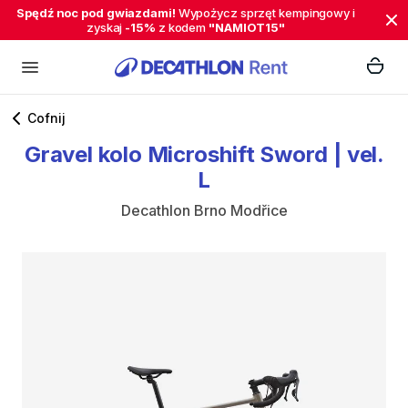
Spędź noc pod gwiazdami!
Wypożycz sprzęt kempingowy i
zyskaj
-15%
z kodem
"NAMIOT15"
Cofnij
Gravel
kolo
Microshift
Sword
|
vel.
L
Decathlon Brno Modřice