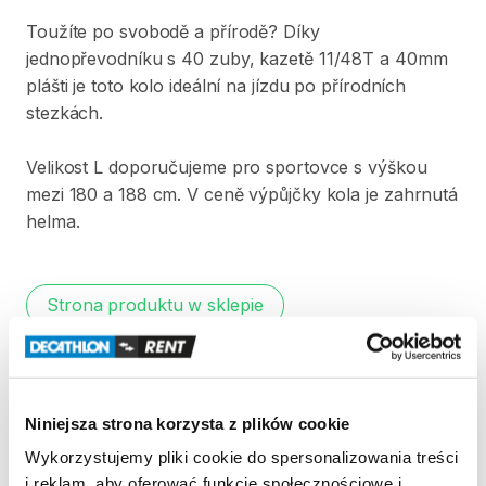
Toužíte
po
svobodě
a
přírodě?
Díky
jednopřevodníku
s
40
zuby​
​,​
kazetě
11​
​/​
​48T
a
40mm
plášti
je
toto
kolo
ideální
na
jízdu
po
přírodních
stezkách.
Velikost
L
doporučujeme
pro
sportovce
s
výškou
mezi
180
a
188
cm.
V
ceně
výpůjčky
kola
je
zahrnutá
helma.
Strona produktu w sklepie
Zasady wypożyczenia
Niniejsza strona korzysta z plików cookie
REGULAMIN
Wykorzystujemy pliki cookie do spersonalizowania treści
i reklam, aby oferować funkcje społecznościowe i