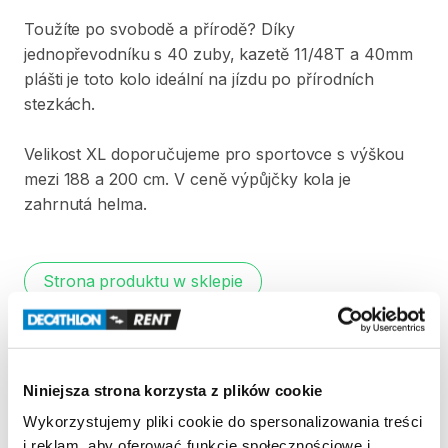
Toužíte
po
svobodě
a
přírodě?
Díky
jednopřevodníku
s
40
zuby​​
​,​
kazetě
11​​
​/​
​​48T
a
40mm
plášti
je
toto
kolo
ideální
na
jízdu
po
přírodních
stezkách.
Velikost
XL
doporučujeme
pro
sportovce
s
výškou
mezi
188
a
200
cm.
V
ceně
výpůjčky
kola
je
zahrnutá
helma.
Strona produktu w sklepie
Zasady wypożyczenia
Niniejsza strona korzysta z plików cookie
REGULAMIN
Wykorzystujemy pliki cookie do spersonalizowania treści
i reklam, aby oferować funkcje społecznościowe i