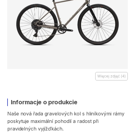
Więcej zdjęć
(
4
)
Informacje o produkcie
Naše
nová
řada
gravelových
kol
s
hliníkovými
rámy
poskytuje
maximální
pohodlí
a
radost
při
pravidelných
vyjížďkách.