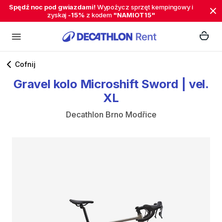
Spędź noc pod gwiazdami!
Wypożycz sprzęt kempingowy i
zyskaj
-15%
z kodem
"NAMIOT15"
Cofnij
Gravel
kolo
Microshift
Sword
|
vel.
XL
Decathlon Brno Modřice