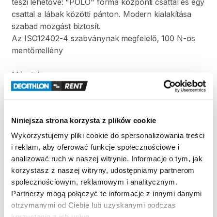
teszi
lehetővé:
"PÓLÓ"
forma
központi
csattal
és
egy
csattal
a
lábak
közötti
pánton.
Modern
kialakítása
szabad
mozgást
biztosít.
Az
ISO12402-4
szabványnak
megfelelő
​,​
100
N-os
mentőmellény
Méretek
A
testsúly
alapján
válassz
mellényt:
-15-30
kg
-
30-45
kg
Niniejsza strona korzysta z plików cookie
Wykorzystujemy pliki cookie do spersonalizowania treści
i reklam, aby oferować funkcje społecznościowe i
Strona produktu w sklepie
analizować ruch w naszej witrynie. Informacje o tym, jak
korzystasz z naszej witryny, udostępniamy partnerom
Zasady wypożyczenia
społecznościowym, reklamowym i analitycznym.
Partnerzy mogą połączyć te informacje z innymi danymi
otrzymanymi od Ciebie lub uzyskanymi podczas
REGULAMIN
korzystania z ich usług.