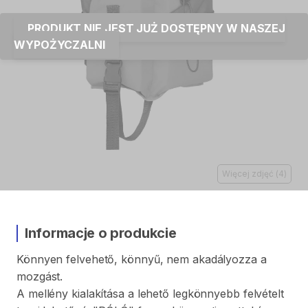
PRODUKT NIE JEST JUŻ DOSTĘPNY W NASZEJ
WYPOŻYCZALNI
Więcej zdjęć
(
4
)
Informacje o produkcie
Könnyen
felvehető
​,​
könnyű
​,​
nem
akadályozza
a
mozgást.
A
mellény
kialakítása
a
lehető
legkönnyebb
felvételt