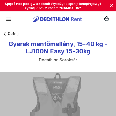
Spędź noc pod gwiazdami!
Wypożycz sprzęt kempingowy i
zyskaj
-15%
z kodem
"NAMIOT15"
Cofnij
Gyerek
mentőmellény
​,​
15-40
kg
-
LJ100N
Easy
15-30kg
Decathlon Soroksár