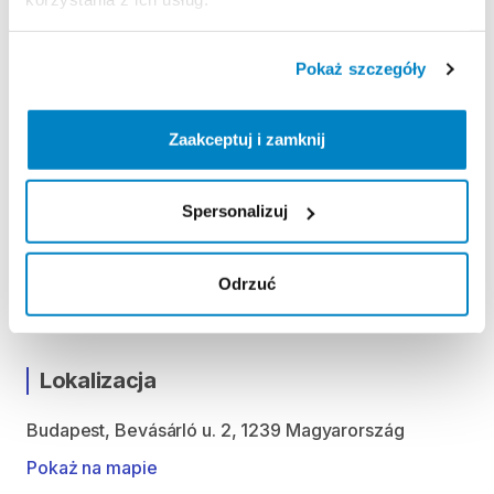
Regulamin wypożyczalni
Pokaż szczegóły
ODBIÓR I ZWROT SPRZĘTU
Zaakceptuj i zamknij
Hétfő 09:00 - 19:00
Kedd 09:00 - 19:00
Szerda 09:00 - 19:00
Spersonalizuj
Csütörtök 09:00 - 19:00
Péntek 09:00 - 19:00
Odrzuć
Szombat 09:00 - 19:00
Vasárnap 9:00 - 18:00
Lokalizacja
Budapest, Bevásárló u. 2, 1239 Magyarország
Pokaż na mapie