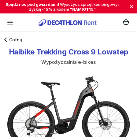
Spędź noc pod gwiazdami!
Wypożycz sprzęt kempingowy i
zyskaj
-15%
z kodem
"NAMIOT15"
Cofnij
Haibike
Trekking
Cross
9
Lowstep
Wypożyczalnia e-bikes