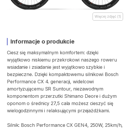
Więcej zdjęć
(
1
)
Informacje o produkcie
Ciesz
się
maksymalnym
komfortem:
dzięki
wyjątkowo
niskiemu
przekrokowi
naszego
roweru
wsiadanie
i
zsiadanie
jest
wyjątkowo
szybkie
i
bezpieczne.
Dzięki
kompaktowemu
silnikowi
Bosch
Performance
CX
4.
generacji
​,​
widelcowi
amortyzującemu
SR
Suntour
​,​
niezawodnym
komponentom
przerzutki
Shimano
Deore
i
dużym
oponom
o
średnicy
27
​,​
5
cala
możesz
cieszyć
się
wielogodzinnymi
i
relaksującymi
przejażdżkami.
Silnik:
Bosch
Performance
CX
GEN4
​,​
250W
​,​
25km
​/​
h
​,​