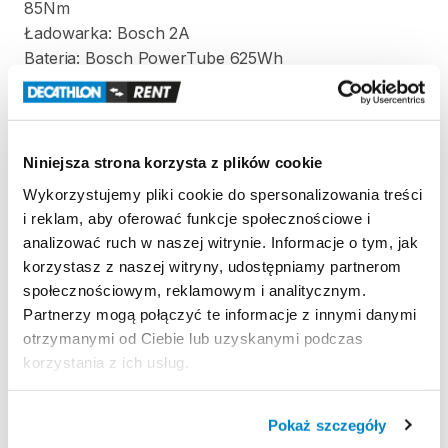
85Nm
Ładowarka:
Bosch
2A
Bateria:
Bosch
PowerTube
625Wh
Wyświetlacz:
Bosch
Intuvia
Zasady wypożyczenia
Niniejsza strona korzysta z plików cookie
Wykorzystujemy pliki cookie do spersonalizowania treści
REGULAMIN
i reklam, aby oferować funkcje społecznościowe i
Ten sprzęt sportowy wypożyczany jest przez
analizować ruch w naszej witrynie. Informacje o tym, jak
wypożyczalnię partnerską. Zapoznaj się z jej
korzystasz z naszej witryny, udostępniamy partnerom
regulaminem wypożyczeń.
społecznościowym, reklamowym i analitycznym.
Partnerzy mogą połączyć te informacje z innymi danymi
Regulamin wypożyczalni
otrzymanymi od Ciebie lub uzyskanymi podczas
korzystania z ich usług.
KAUCJA
Pokaż szczegóły
10% wartości roweru