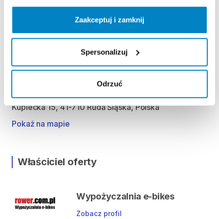
Zaakceptuj i zamknij
ODBIÓR I ZWROT SPRZĘTU
Poniedziałek - Piątek: 10.00 - 18.00
Spersonalizuj
Sobota: 10.00 - 14.00
Lokalizacja
Odrzuć
Kupiecka 15, 41-710 Ruda Śląska, Polska
Pokaż na mapie
Właściciel oferty
Wypożyczalnia e-bikes
Zobacz profil