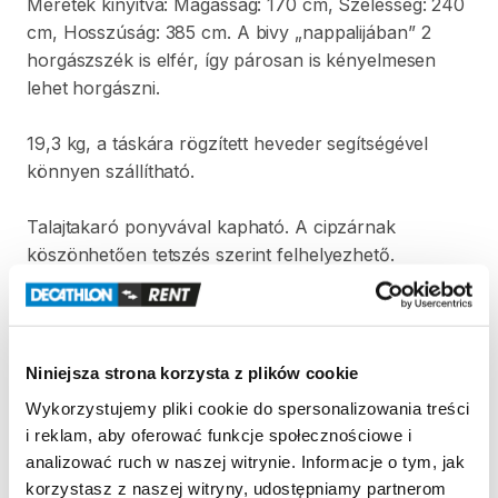
Méretek
kinyitva:
Magasság:
170
cm
​,​
Szélesség:
240
cm
​,​
Hosszúság:
385
cm.
A
bivy
„nappalijában”
2
horgászszék
is
elfér
​,​
így
párosan
is
kényelmesen
lehet
horgászni.
19
​,​
3
kg
​,​
a
táskára
rögzített
heveder
segítségével
könnyen
szállítható.
Talajtakaró
ponyvával
kapható.
A
cipzárnak
köszönhetően
tetszés
szerint
felhelyezhető.
8
​,​
3
m²-es
alapterület:
két
horgászszék
felállítható
benne.
Foncsorozatlan
ablakok:
kilát
a
horgász
​,​
anélkül
​,​
Niniejsza strona korzysta z plików cookie
hogy
kívülről
észrevennék.
Wykorzystujemy pliki cookie do spersonalizowania treści
i reklam, aby oferować funkcje społecznościowe i
analizować ruch w naszej witrynie. Informacje o tym, jak
korzystasz z naszej witryny, udostępniamy partnerom