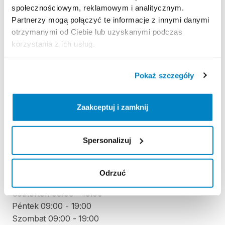
społecznościowym, reklamowym i analitycznym.
Strona produktu w sklepie
Partnerzy mogą połączyć te informacje z innymi danymi
otrzymanymi od Ciebie lub uzyskanymi podczas
korzystania z ich usług.
Zasady wypożyczenia
Pokaż szczegóły
REGULAMIN
Regulamin wypożyczalni
Zaakceptuj i zamknij
ODBIÓR I ZWROT SPRZĘTU
Spersonalizuj
Hétfő 09:00 - 19:00
Kedd 09:00 - 19:00
Odrzuć
Szerda 09:00 - 19:00
Csütörtök 09:00 - 19:00
Péntek 09:00 - 19:00
Szombat 09:00 - 19:00