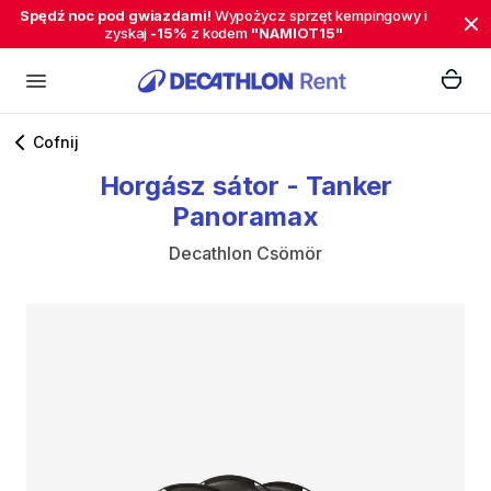
Spędź noc pod gwiazdami!
Wypożycz sprzęt kempingowy i
zyskaj
-15%
z kodem
"NAMIOT15"
Cofnij
Horgász
sátor
-
Tanker
Panoramax
Decathlon Csömör