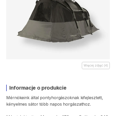
Więcej zdjęć
(
4
)
Informacje o produkcie
Mérnökeink
által
pontyhorgászoknak
kifejlesztett
​,​
kényelmes
sátor
több
napos
horgászathoz.