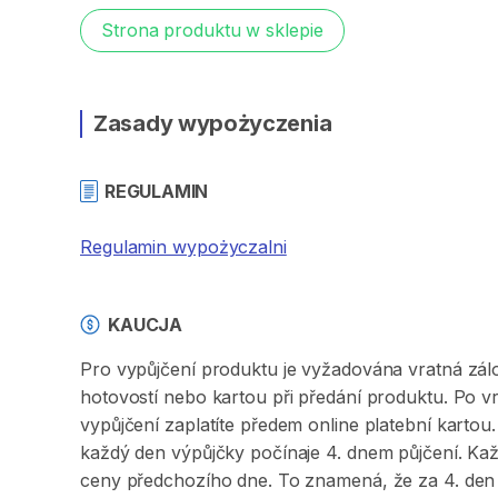
Strona produktu w sklepie
Zasady wypożyczenia
REGULAMIN
Regulamin wypożyczalni
KAUCJA
Pro vypůjčení produktu je vyžadována vratná zálo
hotovostí nebo kartou při předání produktu. Po vr
vypůjčení zaplatíte předem online platební kartou
každý den výpůjčky počínaje 4. dnem půjčení. Kaž
ceny předchozího dne. To znamená, že za 4. den 