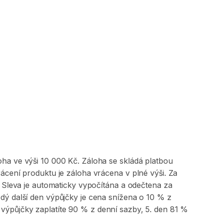
ha ve výši 10 000 Kč. Záloha se skládá platbou
ácení produktu je záloha vrácena v plné výši. Za
. Sleva je automaticky vypočítána a odečtena za
dý další den výpůjčky je cena snížena o 10 % z
výpůjčky zaplatíte 90 % z denní sazby, 5. den 81 %