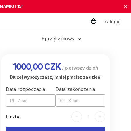
"NAMIOT15"
Zaloguj
Sprzęt zimowy
1000,00 CZK
/
pierwszy dzień
Dłużej wypożyczasz, mniej płacisz za dzień!
Data rozpoczęcia
Data zakończenia
Pt, 7 sie
So, 8 sie
-
+
Liczba
1