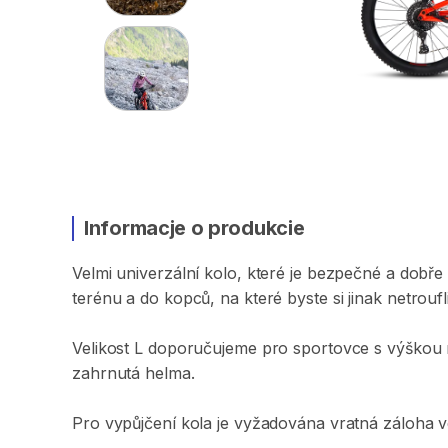
Informacje o produkcie
Velmi
univerzální
kolo​​
​,​
které
je
bezpečné
a
dobře
terénu
a
do
kopců​​
​,​
na
které
byste
si
jinak
netroufli
Velikost
L
doporučujeme
pro
sportovce
s
výškou
zahrnutá
helma.
Pro
vypůjčení
kola
je
vyžadována
vratná
záloha
v