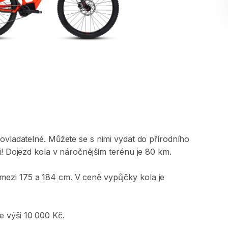
ovladatelné.
Můžete
se
s
nimi
vydat
do
přírodního
!
Dojezd
kola
v
náročnějším
terénu
je
80
km.
mezi
175
a
184
cm.
V
ceně
vypůjčky
kola
je
e
výši
10
000
Kč.