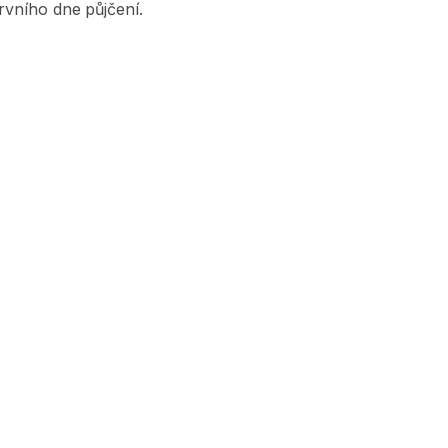
vního dne půjčení.