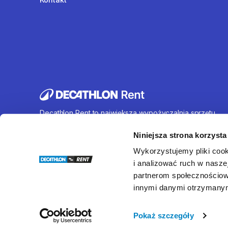
Decathlon Rent to największa wypożyczalnia sprzętu
sportowego działająca na terenie całej Polski. Oferujem
wynajem rowerów, sprzętu turystycznego, sprzętu do
Niniejsza strona korzysta
sportów wodnych i wielu innych. U nas każdy znajdzie c
Wykorzystujemy pliki cook
dla siebie.
i analizować ruch w naszej
partnerom społecznościow
innymi danymi otrzymanymi
© Decathlon Rent
Pokaż szczegóły