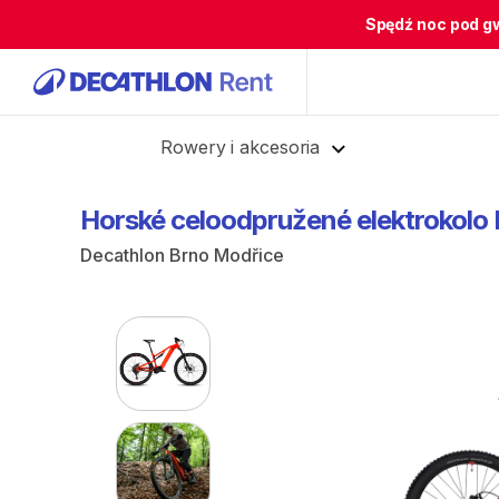
Spędź noc pod g
Cofnij
Rowery i akcesoria
Horské
celoodpružené
elektrokolo
Decathlon Brno Modřice