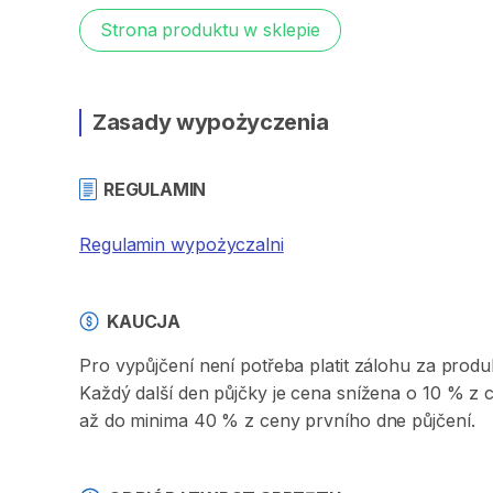
Strona produktu w sklepie
Zasady wypożyczenia
REGULAMIN
Regulamin wypożyczalni
KAUCJA
Pro vypůjčení není potřeba platit zálohu za produ
Každý další den půjčky je cena snížena o 10 % z 
až do minima 40 % z ceny prvního dne půjčení.