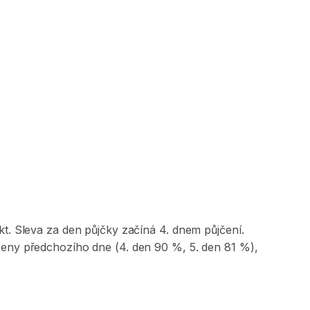
kt. Sleva za den půjčky začíná 4. dnem půjčení.
ceny předchozího dne (4. den 90 %, 5. den 81 %),