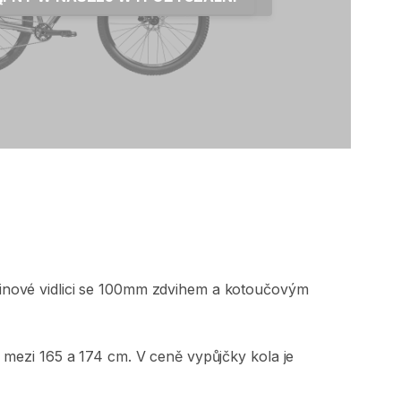
inové
vidlici
se
100mm
zdvihem
a
kotoučovým
mezi
165
a
174
cm.
V
ceně
vypůjčky
kola
je