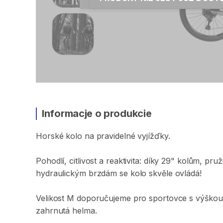
Informacje o produkcie
Horské
kolo
na
pravidelné
vyjížďky.
Pohodlí​​​​​
​,​
citlivost
a
reaktivita:
díky
29"
kolům​​​​​
​,​
pruž
hydraulickým
brzdám
se
kolo
skvěle
ovládá!
Velikost
M
doporučujeme
pro
sportovce
s
výškou
zahrnutá
helma.