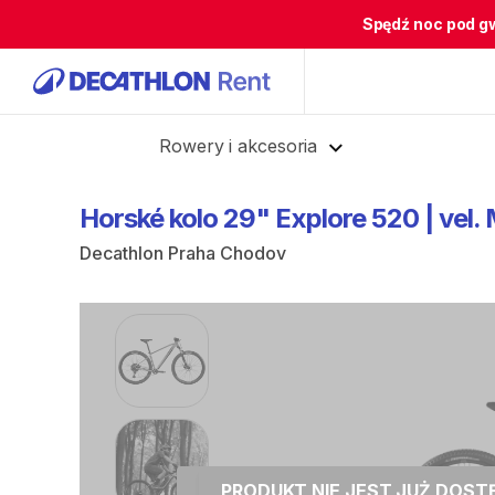
Spędź noc pod g
Cofnij
Rowery i akcesoria
Horské
kolo
29"
Explore
520
|
vel.
Decathlon Praha Chodov
PRODUKT NIE JEST JUŻ DOS