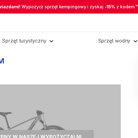
wiazdami!
Wypożycz sprzęt kempingowy i zyskaj
-15%
z kodem
Sprzęt turystyczny
Sprzęt wodny
M
TĘPNY W NASZEJ WYPOŻYCZALNI