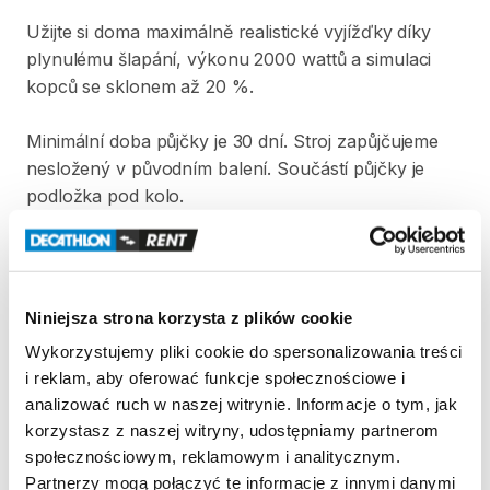
Užijte
si
doma
maximálně
realistické
vyjížďky
díky
plynulému
šlapání​
​,​
výkonu
2000
wattů
a
simulaci
kopců
se
sklonem
až
20
%.
Minimální
doba
půjčky
je
30
dní.
Stroj
zapůjčujeme
nesložený
v
původním
balení.
Součástí
půjčky
je
podložka
pod
kolo.
Strona produktu w sklepie
Niniejsza strona korzysta z plików cookie
Zasady wypożyczenia
Wykorzystujemy pliki cookie do spersonalizowania treści
i reklam, aby oferować funkcje społecznościowe i
REGULAMIN
analizować ruch w naszej witrynie. Informacje o tym, jak
korzystasz z naszej witryny, udostępniamy partnerom
Regulamin wypożyczalni
społecznościowym, reklamowym i analitycznym.
Partnerzy mogą połączyć te informacje z innymi danymi