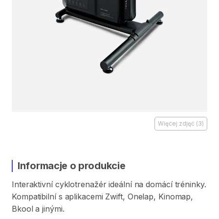
Więcej zdjęć
(
3
)
Informacje o produkcie
Interaktivní
cyklotrenažér
ideální
na
domácí
tréninky.
Kompatibilní
s
aplikacemi
Zwift​
​,​
Onelap​
​,​
Kinomap​
​,​
Bkool
a
jinými.