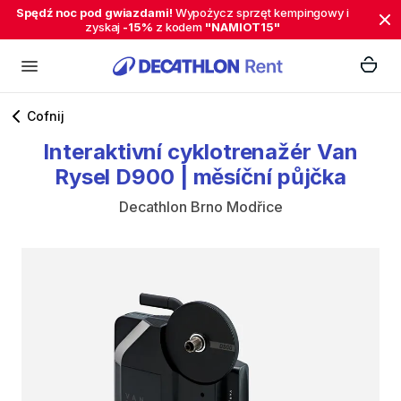
Spędź noc pod gwiazdami!
Wypożycz sprzęt kempingowy i
zyskaj
-15%
z kodem
"NAMIOT15"
Cofnij
Interaktivní
cyklotrenažér
Van
Rysel
D900
|
měsíční
půjčka
Decathlon Brno Modřice