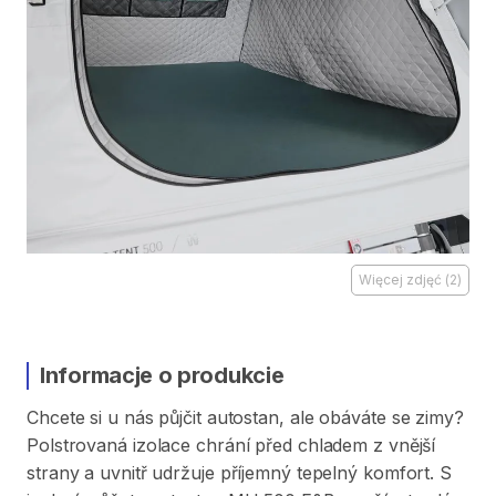
Więcej zdjęć
(
2
)
Informacje o produkcie
Chcete
si
u
nás
půjčit
autostan
​,​
ale
obáváte
se
zimy?
Polstrovaná
izolace
chrání
před
chladem
z
vnější
strany
a
uvnitř
udržuje
příjemný
tepelný
komfort.
S