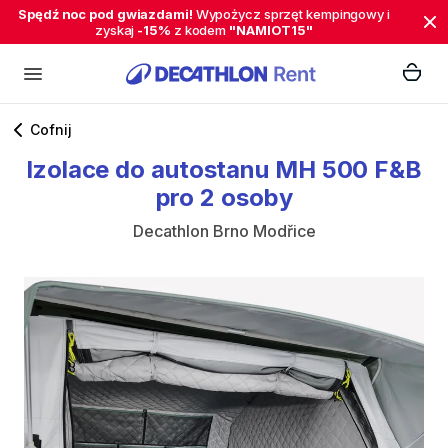
Spędź noc pod gwiazdami!
Wypożycz sprzęt kempingowy i
zyskaj
-15%
z kodem
"NAMIOT15"
Cofnij
Izolace
do
autostanu
MH
500
F&B
pro
2
osoby
Decathlon Brno Modřice