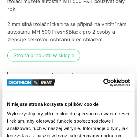
izolací
můžete
autostan
MH
500
F&B
používat
celý
rok.
2
mm
silná
izolační
tkanina
se
připíná
na
vnitřní
rám
autostanu
MH
500
Fresh&Black
pro
2
osoby
a
zlepšuje
celkovou
ochranu
před
chladem.
Strona produktu w sklepie
Zasady wypożyczenia
REGULAMIN
Niniejsza strona korzysta z plików cookie
Regulamin wypożyczalni
Wykorzystujemy pliki cookie do spersonalizowania treści
i reklam, aby oferować funkcje społecznościowe i
KAUCJA
analizować ruch w naszej witrynie. Informacje o tym, jak
korzystasz z naszej witryny, udostępniamy partnerom