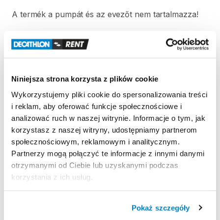
A
termék
a
pumpát
és
az
evezőt
nem
tartalmazza!
Strona produktu w sklepie
Niniejsza strona korzysta z plików cookie
Wykorzystujemy pliki cookie do spersonalizowania treści
Zasady wypożyczenia
i reklam, aby oferować funkcje społecznościowe i
analizować ruch w naszej witrynie. Informacje o tym, jak
REGULAMIN
korzystasz z naszej witryny, udostępniamy partnerom
społecznościowym, reklamowym i analitycznym.
Regulamin wypożyczalni
Partnerzy mogą połączyć te informacje z innymi danymi
otrzymanymi od Ciebie lub uzyskanymi podczas
korzystania z ich usług.
ODBIÓR I ZWROT SPRZĘTU
Hétfő 09:00 - 19:00
Pokaż szczegóły
Kedd 09:00 - 19:00