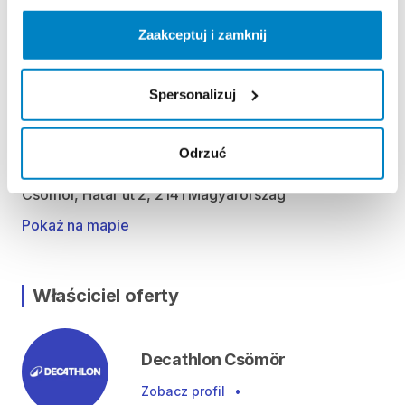
Szerda 09:00 - 19:00
Csütörtök 09:00 - 19:00
Zaakceptuj i zamknij
Péntek 09:00 - 19:00
Szombat 09:00 - 19:00
Spersonalizuj
Vasárnap 09:00 - 18:00
Lokalizacja
Odrzuć
Csömör, Határ út 2, 2141 Magyarország
Pokaż na mapie
Właściciel oferty
Decathlon Csömör
Zobacz profil
•