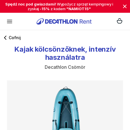
Spędź noc pod gwiazdami!
Wypożycz sprzęt kempingowy i
zyskaj
-15%
z kodem
"NAMIOT15"
Cofnij
Kajak
kölcsönzőknek
​,​
intenzív
használatra
Decathlon Csömör