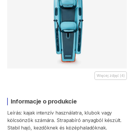
Więcej zdjęć
(
4
)
Informacje o produkcie
Leírás:
kajak
intenzív
használatra
​,​
klubok
vagy
kölcsönzők
számára.
Strapabíró
anyagból
készült.
Stabil
hajó
​,​
kezdőknek
és
középhaladóknak.