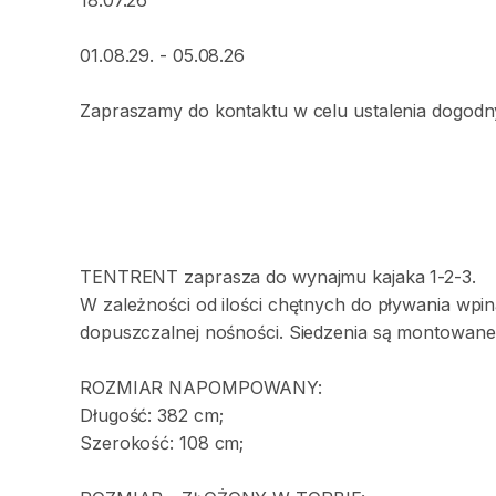
18.07.26
01.08.29.
-
05.08.26
Zapraszamy
do
kontaktu
w
celu
ustalenia
dogodn
TENTRENT
zaprasza
do
wynajmu
kajaka
1-2-3.
W
zależności
od
ilości
chętnych
do
pływania
wpi
dopuszczalnej
nośności.
Siedzenia
są
montowane
ROZMIAR
NAPOMPOWANY:
Długość:
382
cm;
Szerokość:
108
cm;