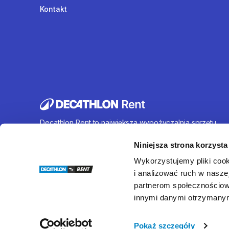
Kontakt
Decathlon Rent to największa wypożyczalnia sprzętu
sportowego działająca na terenie całej Polski. Oferujem
wynajem rowerów, sprzętu turystycznego, sprzętu do
Niniejsza strona korzysta
sportów wodnych i wielu innych. U nas każdy znajdzie c
Wykorzystujemy pliki cook
dla siebie.
i analizować ruch w naszej
partnerom społecznościow
innymi danymi otrzymanymi
© Decathlon Rent
Pokaż szczegóły