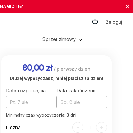
"NAMIOT15"
Zaloguj
Sprzęt zimowy
80,00 zł
/
pierwszy dzień
Dłużej wypożyczasz, mniej płacisz za dzień!
Data rozpoczęcia
Data zakończenia
Pt, 7 sie
So, 8 sie
Minimalny czas wypożyczenia:
3
dni
-
+
Liczba
1