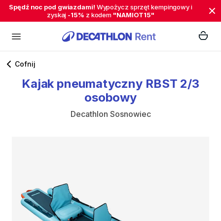
Spędź noc pod gwiazdami!
Wypożycz sprzęt kempingowy i
zyskaj
-15%
z kodem
"NAMIOT15"
Cofnij
Kajak
pneumatyczny
RBST
2
​/​
3
osobowy
Decathlon Sosnowiec