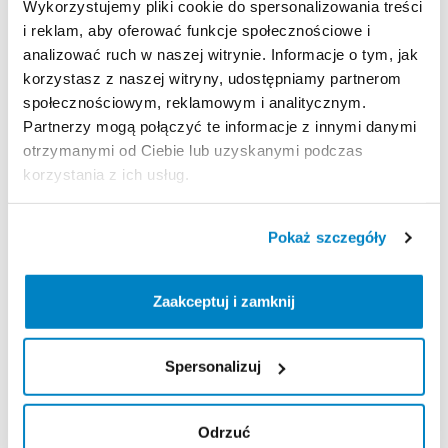
Wykorzystujemy pliki cookie do spersonalizowania treści
i reklam, aby oferować funkcje społecznościowe i
analizować ruch w naszej witrynie. Informacje o tym, jak
Zasady wypożyczenia
korzystasz z naszej witryny, udostępniamy partnerom
społecznościowym, reklamowym i analitycznym.
REGULAMIN
Partnerzy mogą połączyć te informacje z innymi danymi
otrzymanymi od Ciebie lub uzyskanymi podczas
Regulamin wypożyczalni
korzystania z ich usług.
KAUCJA
Pokaż szczegóły
Nie pobieramy kaucji za wypożyczenie tego
produktu
Zaakceptuj i zamknij
Spersonalizuj
ODBIÓR I ZWROT SPRZĘTU
Poniedziałek: 9:00 - 21:00
Odrzuć
Wtorek: 9:00 - 21:00