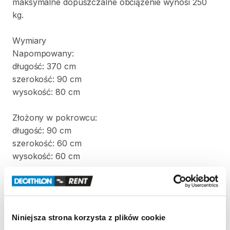
maksymalne
dopuszczalne
obciążenie
wynosi
250
kg.
Wymiary
Napompowany:
długość:
370
cm
szerokość:
90
cm
wysokość:
80
cm
Złożony
w
pokrowcu:
długość:
90
cm
szerokość:
60
cm
wysokość:
60
cm
Waga:
22
kg
W
komplecie
z
kajakiem
znajdują
się
dwa
wiosła
i
Niniejsza strona korzysta z plików cookie
pompka.