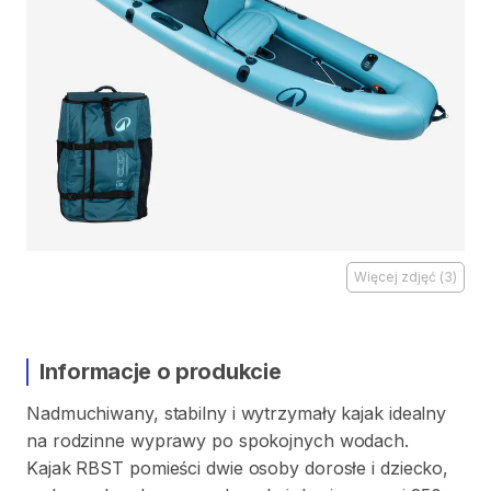
Więcej zdjęć
(
3
)
Informacje o produkcie
Nadmuchiwany
​,​
stabilny
i
wytrzymały
kajak
idealny
na
rodzinne
wyprawy
po
spokojnych
wodach.
Kajak
RBST
pomieści
dwie
osoby
dorosłe
i
dziecko
​,​