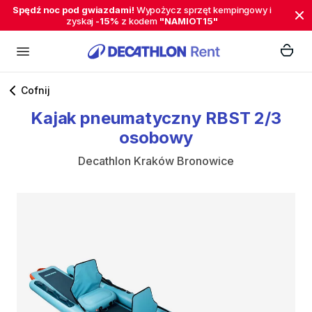
Spędź noc pod gwiazdami!
Wypożycz sprzęt kempingowy i
zyskaj
-15%
z kodem
"NAMIOT15"
Cofnij
Kajak
pneumatyczny
RBST
2
​/​
3
osobowy
Decathlon Kraków Bronowice