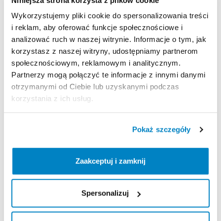
Wykorzystujemy pliki cookie do spersonalizowania treści
i reklam, aby oferować funkcje społecznościowe i
Zasady wypożyczenia
analizować ruch w naszej witrynie. Informacje o tym, jak
korzystasz z naszej witryny, udostępniamy partnerom
REGULAMIN
społecznościowym, reklamowym i analitycznym.
Partnerzy mogą połączyć te informacje z innymi danymi
Regulamin wypożyczalni
otrzymanymi od Ciebie lub uzyskanymi podczas
korzystania z ich usług.
KAUCJA
Pokaż szczegóły
Nie pobieramy kaucji za wypożyczenie tego
produktu
Zaakceptuj i zamknij
ODBIÓR I ZWROT SPRZĘTU
Spersonalizuj
Poniedziałek: 9:00 - 21:00
Wtorek: 9:00 - 21:00