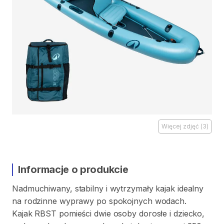
Więcej zdjęć
(
3
)
Informacje o produkcie
Nadmuchiwany
​,​
stabilny
i
wytrzymały
kajak
idealny
na
rodzinne
wyprawy
po
spokojnych
wodach.
Kajak
RBST
pomieści
dwie
osoby
dorosłe
i
dziecko
​,​