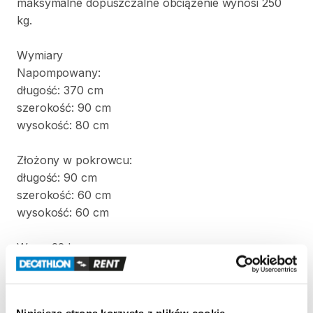
maksymalne
dopuszczalne
obciążenie
wynosi
250
kg.
Wymiary
Napompowany:
długość:
370
cm
szerokość:
90
cm
wysokość:
80
cm
Złożony
w
pokrowcu:
długość:
90
cm
szerokość:
60
cm
wysokość:
60
cm
Waga:
22
kg
W
komplecie
z
kajakiem
znajdują
się
dwa
wiosła
i
pompka.
Niniejsza strona korzysta z plików cookie