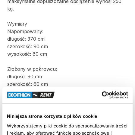
maksymalne
dopuszczalne
obciążenie
wynosi
250
kg.
Wymiary
Napompowany:
długość:
370
cm
szerokość:
90
cm
wysokość:
80
cm
Złożony
w
pokrowcu:
długość:
90
cm
szerokość:
60
cm
wysokość:
60
cm
Waga:
22
kg
Niniejsza strona korzysta z plików cookie
W
komplecie
z
kajakiem
znajdują
się
dwa
wiosła
i
Wykorzystujemy pliki cookie do spersonalizowania treści
pompka.
i reklam, aby oferować funkcje społecznościowe i