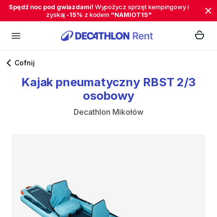
Spędź noc pod gwiazdami!
Wypożycz sprzęt kempingowy i
zyskaj
-15%
z kodem
"NAMIOT15"
Cofnij
Kajak
pneumatyczny
RBST
2
​/​
3
osobowy
Decathlon Mikołów