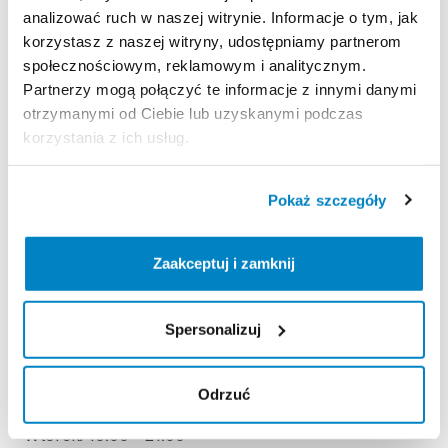
analizować ruch w naszej witrynie. Informacje o tym, jak
korzystasz z naszej witryny, udostępniamy partnerom
Zasady wypożyczenia
społecznościowym, reklamowym i analitycznym.
Partnerzy mogą połączyć te informacje z innymi danymi
otrzymanymi od Ciebie lub uzyskanymi podczas
REGULAMIN
korzystania z ich usług.
Regulamin wypożyczalni
Pokaż szczegóły
KAUCJA
Zaakceptuj i zamknij
Nie pobieramy kaucji za wypożyczenie tego
produktu
Spersonalizuj
ODBIÓR I ZWROT SPRZĘTU
Odrzuć
Poniedziałek: 10:00 - 21:00
Wtorek: 10:00 - 21:00