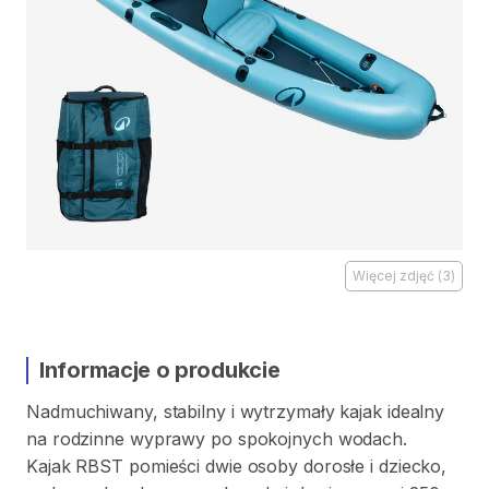
Więcej zdjęć
(
3
)
Informacje o produkcie
Nadmuchiwany
​,​
stabilny
i
wytrzymały
kajak
idealny
na
rodzinne
wyprawy
po
spokojnych
wodach.
Kajak
RBST
pomieści
dwie
osoby
dorosłe
i
dziecko
​,​