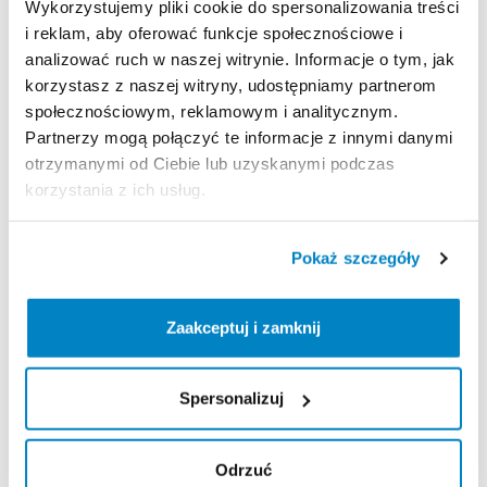
Wykorzystujemy pliki cookie do spersonalizowania treści
i reklam, aby oferować funkcje społecznościowe i
analizować ruch w naszej witrynie. Informacje o tym, jak
Zasady wypożyczenia
korzystasz z naszej witryny, udostępniamy partnerom
społecznościowym, reklamowym i analitycznym.
REGULAMIN
Partnerzy mogą połączyć te informacje z innymi danymi
otrzymanymi od Ciebie lub uzyskanymi podczas
Regulamin wypożyczalni
korzystania z ich usług.
KAUCJA
Pokaż szczegóły
Nie pobieramy kaucji za wypożyczenie tego
produktu
Zaakceptuj i zamknij
Spersonalizuj
ODBIÓR I ZWROT SPRZĘTU
Poniedziałek: 9:00 - 21:00
Odrzuć
Wtorek: 9:00 - 21:00