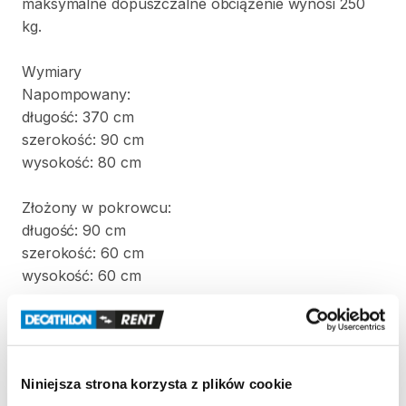
maksymalne
dopuszczalne
obciążenie
wynosi
250
kg.
Wymiary
Napompowany:
długość:
370
cm
szerokość:
90
cm
wysokość:
80
cm
Złożony
w
pokrowcu:
długość:
90
cm
szerokość:
60
cm
wysokość:
60
cm
Waga:
22
kg
W
komplecie
z
kajakiem
znajdują
się
dwa
wiosła
i
Niniejsza strona korzysta z plików cookie
pompka.