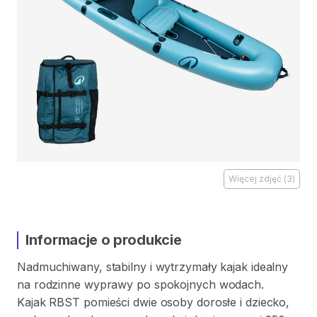
Więcej zdjęć
(
3
)
Informacje o produkcie
Nadmuchiwany
​,​
stabilny
i
wytrzymały
kajak
idealny
na
rodzinne
wyprawy
po
spokojnych
wodach.
Kajak
RBST
pomieści
dwie
osoby
dorosłe
i
dziecko
​,​