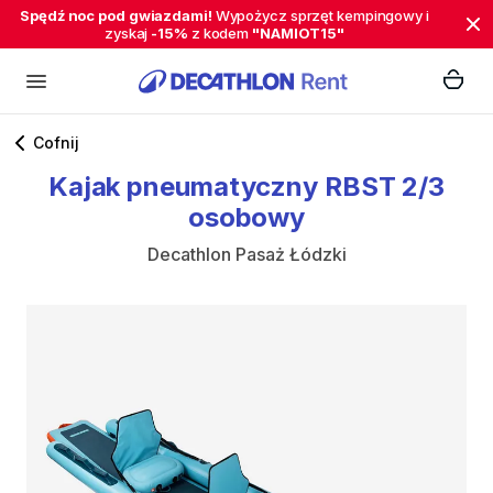
Spędź noc pod gwiazdami!
Wypożycz sprzęt kempingowy i
zyskaj
-15%
z kodem
"NAMIOT15"
Cofnij
Kajak
pneumatyczny
RBST
2
​/​
3
osobowy
Decathlon Pasaż Łódzki