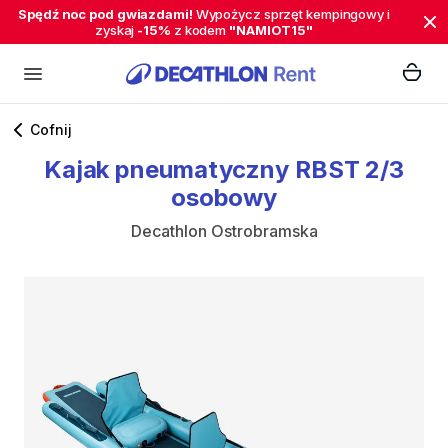
Spędź noc pod gwiazdami!
Wypożycz sprzęt kempingowy i
zyskaj
-15%
z kodem
"NAMIOT15"
Cofnij
Kajak
pneumatyczny
RBST
2
​/​
3
osobowy
Decathlon Ostrobramska