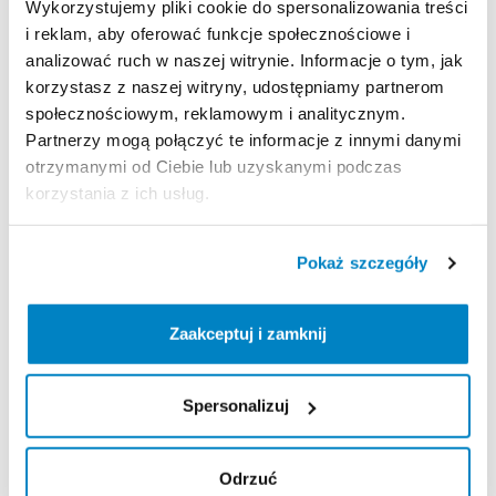
Wykorzystujemy pliki cookie do spersonalizowania treści
i reklam, aby oferować funkcje społecznościowe i
analizować ruch w naszej witrynie. Informacje o tym, jak
Zasady wypożyczenia
korzystasz z naszej witryny, udostępniamy partnerom
społecznościowym, reklamowym i analitycznym.
REGULAMIN
Partnerzy mogą połączyć te informacje z innymi danymi
otrzymanymi od Ciebie lub uzyskanymi podczas
Regulamin wypożyczalni
korzystania z ich usług.
KAUCJA
Pokaż szczegóły
Nie pobieramy kaucji za wypożyczenie tego
produktu
Zaakceptuj i zamknij
Spersonalizuj
ODBIÓR I ZWROT SPRZĘTU
Poniedziałek: 9:00 - 21:00
Odrzuć
Wtorek: 9:00 - 21:00