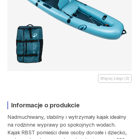
Więcej zdjęć
(
3
)
Informacje o produkcie
Nadmuchiwany
​,​
stabilny
i
wytrzymały
kajak
idealny
na
rodzinne
wyprawy
po
spokojnych
wodach.
Kajak
RBST
pomieści
dwie
osoby
dorosłe
i
dziecko
​,​