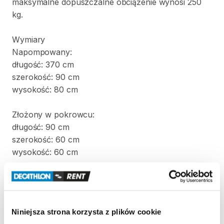
maksymalne
dopuszczalne
obciążenie
wynosi
250
kg.
Wymiary
Napompowany:
długość:
370
cm
szerokość:
90
cm
wysokość:
80
cm
Złożony
w
pokrowcu:
długość:
90
cm
szerokość:
60
cm
wysokość:
60
cm
Waga:
22
kg
W
komplecie
z
kajakiem
znajdują
się
dwa
wiosła
i
Niniejsza strona korzysta z plików cookie
pompka.