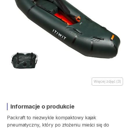
Więcej zdjęć
(
3
)
Informacje o produkcie
Packraft
to
niezwykle
kompaktowy
kajak
pneumatyczny
​,​
który
po
złożeniu
mieści
się
do