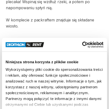
plecaka!
Wspinaj
się
wzdłuż
rzeki
​,​
a
potem
po
napompowaniu
spłyń
nią.
W
komplecie
z
packraftem
znajduje
się
składane
wiosło.
Strona produktu w sklepie
Zasady wypożyczenia
Niniejsza strona korzysta z plików cookie
Wykorzystujemy pliki cookie do spersonalizowania treści
REGULAMIN
i reklam, aby oferować funkcje społecznościowe i
analizować ruch w naszej witrynie. Informacje o tym, jak
Regulamin wypożyczalni
korzystasz z naszej witryny, udostępniamy partnerom
społecznościowym, reklamowym i analitycznym.
Partnerzy mogą połączyć te informacje z innymi danymi
KAUCJA
otrzymanymi od Ciebie lub uzyskanymi podczas