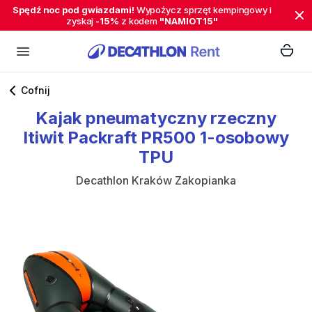
Spędź noc pod gwiazdami!
Wypożycz sprzęt kempingowy i
zyskaj
-15%
z kodem
"NAMIOT15"
Cofnij
Kajak
pneumatyczny
rzeczny
Itiwit
Packraft
PR500
1-osobowy
TPU
Decathlon Kraków Zakopianka