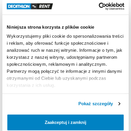
-
wiosła
2
szt.
-
pompka
-
stateczniki
3szt.
-
zestaw
naprawczy
Niniejsza strona korzysta z plików cookie
-
instrukcja
Wykorzystujemy pliki cookie do spersonalizowania treści
-
końcówka
do
pompowania
i reklam, aby oferować funkcje społecznościowe i
-
pas
ściągający
analizować ruch w naszej witrynie. Informacje o tym, jak
korzystasz z naszej witryny, udostępniamy partnerom
społecznościowym, reklamowym i analitycznym.
Strona produktu w sklepie
Partnerzy mogą połączyć te informacje z innymi danymi
otrzymanymi od Ciebie lub uzyskanymi podczas
korzystania z ich usług.
Zasady wypożyczenia
REGULAMIN
Pokaż szczegóły
Regulamin wypożyczalni
Zaakceptuj i zamknij