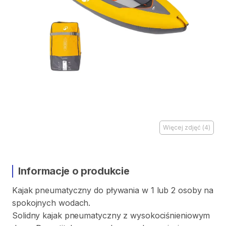
Więcej zdjęć
(
4
)
Informacje o produkcie
Kajak
pneumatyczny
do
pływania
w
1
lub
2
osoby
na
spokojnych
wodach.
Solidny
kajak
pneumatyczny
z
wysokociśnieniowym