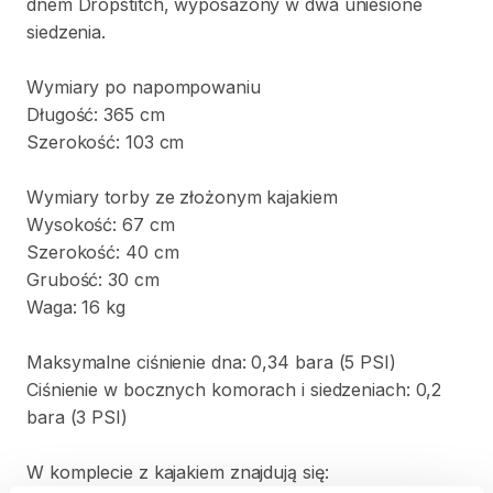
dnem
Dropstitch
​,​
wyposażony
w
dwa
uniesione
siedzenia.
Wymiary
po
napompowaniu
Długość:
365
cm
Szerokość:
103
cm
Wymiary
torby
ze
złożonym
kajakiem
Wysokość:
67
cm
Szerokość:
40
cm
Grubość:
30
cm
Waga:
16
kg
Maksymalne
ciśnienie
dna:
0​
​,​
​34
bara
(5
PSI)
Ciśnienie
w
bocznych
komorach
i
siedzeniach:
0​
​,​
​2
bara
(3
PSI)
W
komplecie
z
kajakiem
znajdują
się: