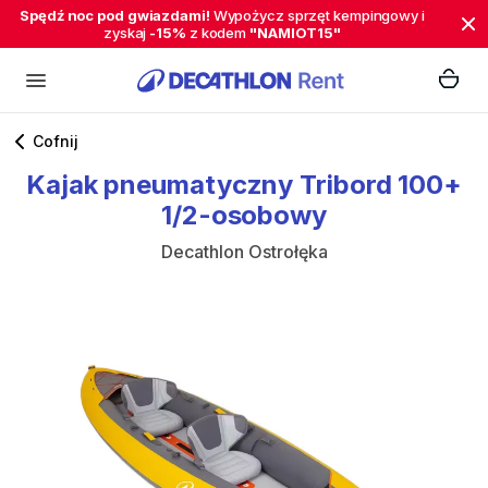
Spędź noc pod gwiazdami!
Wypożycz sprzęt kempingowy i
zyskaj
-15%
z kodem
"NAMIOT15"
Cofnij
Kajak
pneumatyczny
Tribord
100+
1
​/​
2-osobowy
Decathlon Ostrołęka