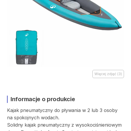
Więcej zdjęć
(
3
)
Informacje o produkcie
Kajak
pneumatyczny
do
pływania
w
2
lub
3
osoby
na
spokojnych
wodach.
Solidny
kajak
pneumatyczny
z
wysokociśnieniowym