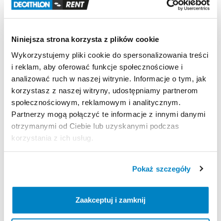
-
wiosła
3
szt.
-
pompka
-
stateczniki
3szt.
Niniejsza strona korzysta z plików cookie
-
zestaw
naprawczy
-
instrukcja
Wykorzystujemy pliki cookie do spersonalizowania treści
-
pas
ściągający
i reklam, aby oferować funkcje społecznościowe i
analizować ruch w naszej witrynie. Informacje o tym, jak
korzystasz z naszej witryny, udostępniamy partnerom
Strona produktu w sklepie
społecznościowym, reklamowym i analitycznym.
Partnerzy mogą połączyć te informacje z innymi danymi
otrzymanymi od Ciebie lub uzyskanymi podczas
Zasady wypożyczenia
korzystania z ich usług.
REGULAMIN
Pokaż szczegóły
Regulamin wypożyczalni
Zaakceptuj i zamknij
KAUCJA