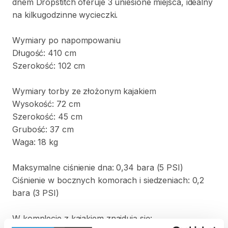
dnem
Dropstitch
oferuje
3
uniesione
miejsca
​,​
idealny
na
kilkugodzinne
wycieczki.
Wymiary
po
napompowaniu
Długość:
410
cm
Szerokość:
102
cm
Wymiary
torby
ze
złożonym
kajakiem
Wysokość:
72
cm
Szerokość:
45
cm
Grubość:
37
cm
Waga:
18
kg
Maksymalne
ciśnienie
dna:
0
​,​
34
bara
(5
PSI)
Ciśnienie
w
bocznych
komorach
i
siedzeniach:
0
​,​
2
bara
(3
PSI)
W
komplecie
z
kajakiem
znajdują
się: