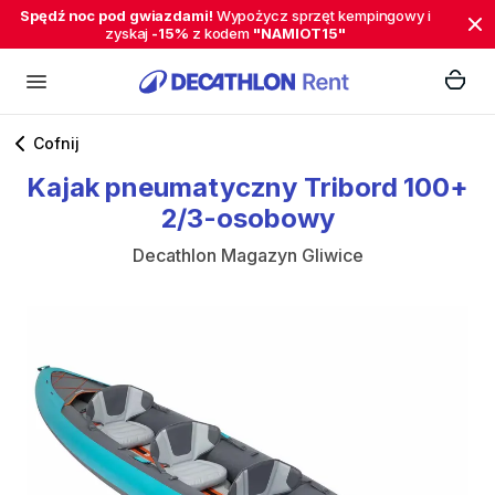
Spędź noc pod gwiazdami!
Wypożycz sprzęt kempingowy i
zyskaj
-15%
z kodem
"NAMIOT15"
Cofnij
Kajak
pneumatyczny
Tribord
100+
2
​/​
3-osobowy
Decathlon Magazyn Gliwice