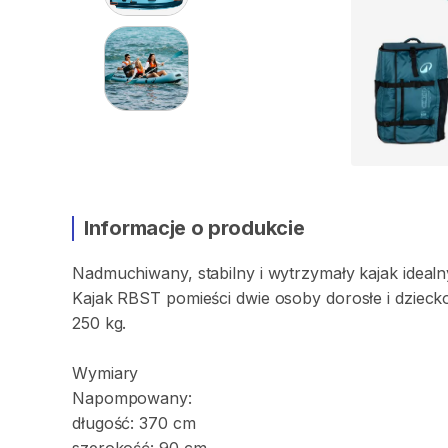
Informacje o produkcie
Nadmuchiwany
​,​
stabilny
i
wytrzymały
kajak
idealn
Kajak
RBST
pomieści
dwie
osoby
dorosłe
i
dzieck
250
kg.
Wymiary
Napompowany:
długość:
370
cm