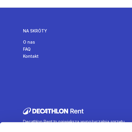
NA SKRÓTY
O nas
FAQ
Kontakt
Decathlon Rent to największa wypożyczalnia sprzętu
sportowego działająca na terenie całej Polski. Oferujem