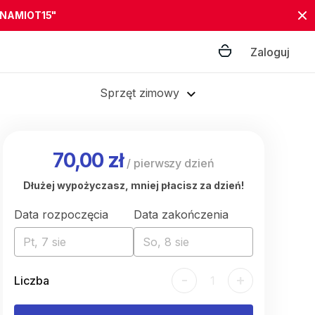
"NAMIOT15"
Zaloguj
Sprzęt zimowy
70,00 zł
/
pierwszy dzień
Dłużej wypożyczasz, mniej płacisz za dzień!
Data rozpoczęcia
Data zakończenia
Pt, 7 sie
So, 8 sie
-
+
Liczba
1