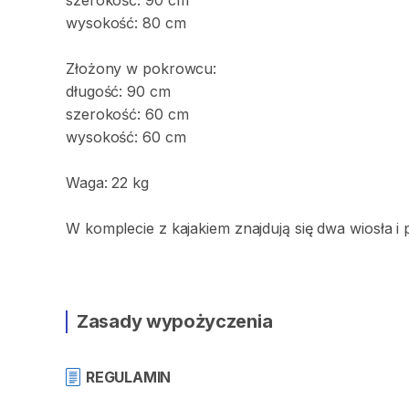
szerokość:
90
cm
wysokość:
80
cm
Złożony
w
pokrowcu:
długość:
90
cm
szerokość:
60
cm
wysokość:
60
cm
Waga:
22
kg
W
komplecie
z
kajakiem
znajdują
się
dwa
wiosła
i
Zasady wypożyczenia
REGULAMIN