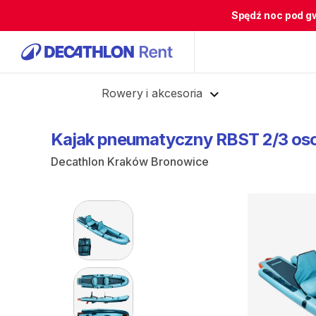
Spędź noc pod g
Cofnij
Rowery i akcesoria
Kajak
pneumatyczny
RBST
2
​/​
3
os
Decathlon Kraków Bronowice