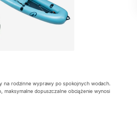
y
na
rodzinne
wyprawy
po
spokojnych
wodach.
o
​,​
maksymalne
dopuszczalne
obciążenie
wynosi