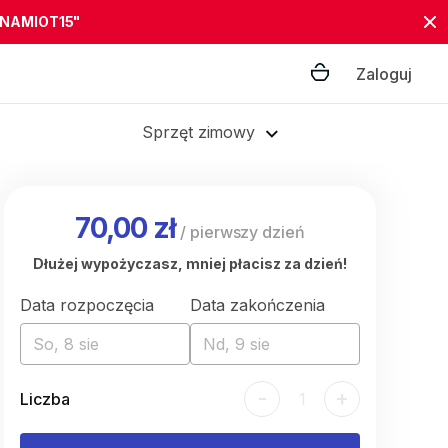
"NAMIOT15"
Zaloguj
Sprzęt zimowy
70,00 zł
/
pierwszy dzień
Dłużej wypożyczasz, mniej płacisz za dzień!
Data rozpoczęcia
Data zakończenia
So, 8 sie
Nd, 9 sie
-
+
Liczba
1