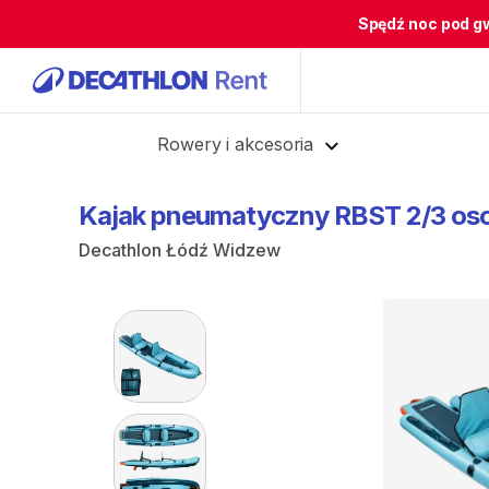
Spędź noc pod g
Cofnij
Rowery i akcesoria
Kajak
pneumatyczny
RBST
2
​/​
3
os
Decathlon Łódź Widzew