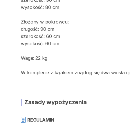
szerokość:
90
cm
wysokość:
80
cm
Złożony
w
pokrowcu:
długość:
90
cm
szerokość:
60
cm
wysokość:
60
cm
Waga:
22
kg
W
komplecie
z
kajakiem
znajdują
się
dwa
wiosła
i
Zasady wypożyczenia
REGULAMIN