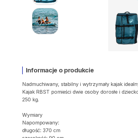
Informacje o produkcie
Nadmuchiwany
​,​
stabilny
i
wytrzymały
kajak
idealn
Kajak
RBST
pomieści
dwie
osoby
dorosłe
i
dzieck
250
kg.
Wymiary
Napompowany:
długość:
370
cm