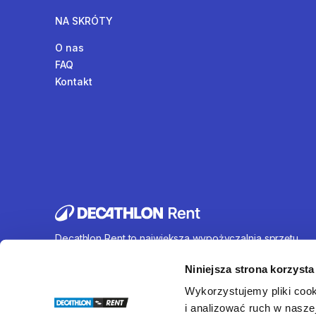
NA SKRÓTY
O nas
FAQ
Kontakt
Decathlon Rent to największa wypożyczalnia sprzętu
sportowego działająca na terenie całej Polski. Oferujem
wynajem rowerów, sprzętu turystycznego, sprzętu do
Niniejsza strona korzysta
sportów wodnych i wielu innych. U nas każdy znajdzie c
Wykorzystujemy pliki cook
dla siebie.
i analizować ruch w naszej