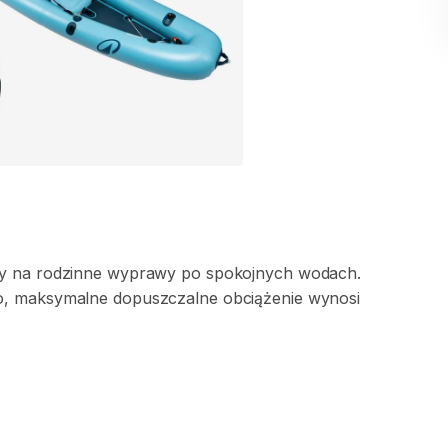
y
na
rodzinne
wyprawy
po
spokojnych
wodach.
o
​,​
maksymalne
dopuszczalne
obciążenie
wynosi